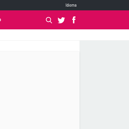
Idioma
O