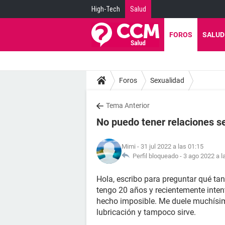
High-Tech
Salud
FOROS
SALUD
Foros
Sexualidad
Tema Anterior
No puedo tener relaciones 
Mimi
- 31 jul 2022 a las 01:15
Perfil bloqueado -
3 ago 2022 a l
Hola, escribo para preguntar qué ta
tengo 20 años y recientemente inten
hecho imposible. Me duele muchísimo
lubricación y tampoco sirve.