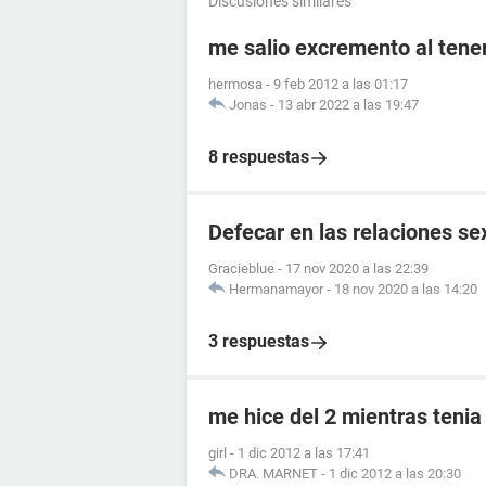
Discusiones similares
me salio excremento al tener
hermosa
-
9 feb 2012 a las 01:17
Jonas
-
13 abr 2022 a las 19:47
8 respuestas
Defecar en las relaciones se
Gracieblue
-
17 nov 2020 a las 22:39
Hermanamayor
-
18 nov 2020 a las 14:20
3 respuestas
me hice del 2 mientras tenia
girl
-
1 dic 2012 a las 17:41
DRA. MARNET
-
1 dic 2012 a las 20:30