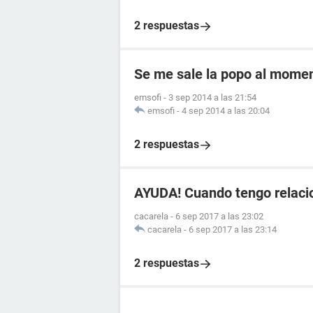
2 respuestas
Se me sale la popo al momen
emsofi
-
3 sep 2014 a las 21:54
emsofi
-
4 sep 2014 a las 20:04
2 respuestas
AYUDA! Cuando tengo relaci
cacarela
-
6 sep 2017 a las 23:02
cacarela
-
6 sep 2017 a las 23:14
2 respuestas