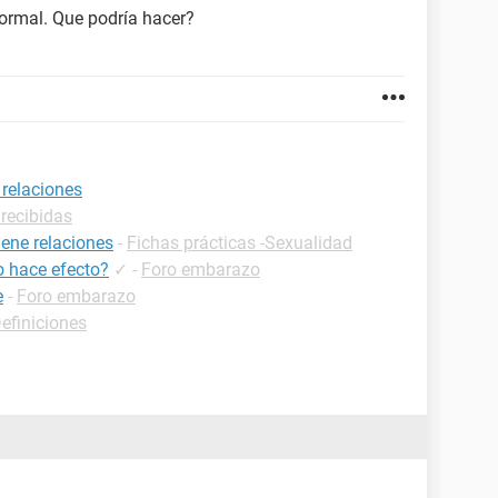
ormal. Que podría hacer?
 relaciones
 recibidas
ene relaciones
-
Fichas prácticas -Sexualidad
o hace efecto?
✓
-
Foro embarazo
e
-
Foro embarazo
Definiciones