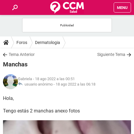
MENU
INICIO
FOROS
Foros
Dermatologia
SALUD
Tema Anterior
Siguiente Tema
Manchas
FAMILIA
Gabriela
- 18 ago 2022 a las 00:51
NUTRICIÓN
usuario anónimo -
18 ago 2022 a las 06:18
Hola,
BIENESTAR
Tengo estás 2 manchas anexo fotos
SEXUALIDAD
GLOSARIO