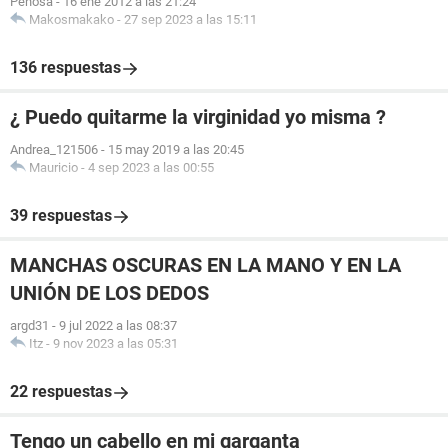
Penosa
-
16 ene 2012 a las 21:24
Makosmakako
-
27 sep 2023 a las 15:11
136 respuestas
¿ Puedo quitarme la virginidad yo misma ?
Andrea_121506
-
15 may 2019 a las 20:45
Mauricio
-
4 sep 2023 a las 00:55
39 respuestas
MANCHAS OSCURAS EN LA MANO Y EN LA
UNIÓN DE LOS DEDOS
argd31
-
9 jul 2022 a las 08:37
Itz
-
9 nov 2023 a las 05:31
22 respuestas
Tengo un cabello en mi garganta