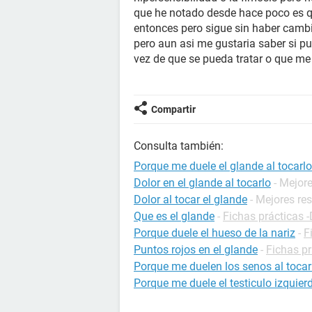
que he notado desde hace poco es q
entonces pero sigue sin haber cambi
pero aun asi me gustaria saber si p
vez de que se pueda tratar o que m
Compartir
Consulta también:
Porque me duele el glande al tocarlo
Dolor en el glande al tocarlo
- Mejor
Dolor al tocar el glande
- Mejores re
Que es el glande
-
Fichas prácticas -
Porque duele el hueso de la nariz
-
F
Puntos rojos en el glande
-
Fichas pr
Porque me duelen los senos al tocar
Porque me duele el testiculo izquier