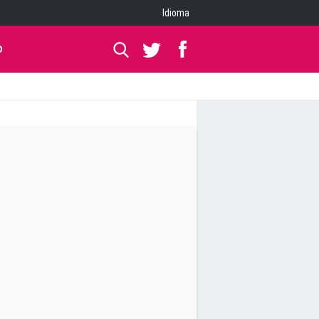
Idioma
O