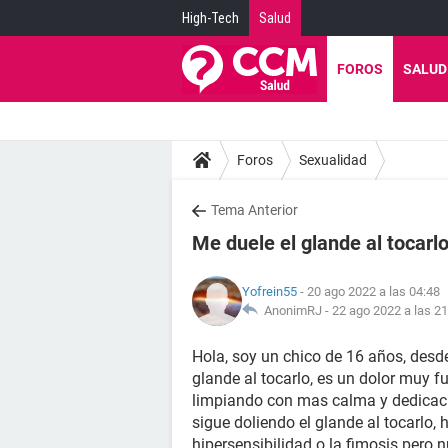
High-Tech
Salud
FOROS
SALUD
Foros
Sexualidad
Tema Anterior
Me duele el glande al tocarl
Yofrein55
- 20 ago 2022 a las 04:48
AnonimRJ -
22 ago 2022 a las 21
Hola, soy un chico de 16 años, desd
glande al tocarlo, es un dolor muy f
limpiando con mas calma y dedicac
sigue doliendo el glande al tocarlo
hipersensibilidad o la fimosis pero