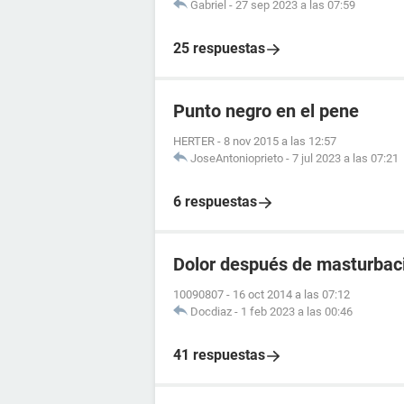
Gabriel
-
27 sep 2023 a las 07:59
25 respuestas
Punto negro en el pene
HERTER
-
8 nov 2015 a las 12:57
JoseAntonioprieto
-
7 jul 2023 a las 07:21
6 respuestas
Dolor después de masturbac
10090807
-
16 oct 2014 a las 07:12
Docdiaz
-
1 feb 2023 a las 00:46
41 respuestas