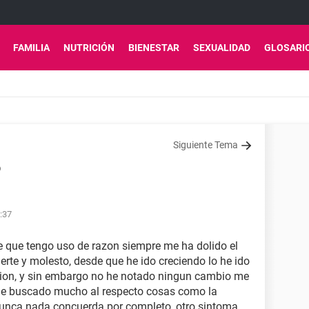
FAMILIA
NUTRICIÓN
BIENESTAR
SEXUALIDAD
GLOSARI
Siguiente Tema
o
:37
e que tengo uso de razon siempre me ha dolido el
uerte y molesto, desde que he ido creciendo lo he ido
ion, y sin embargo no he notado ningun cambio me
, he buscado mucho al respecto cosas como la
 nunca nada concuerda por completo, otro sintoma