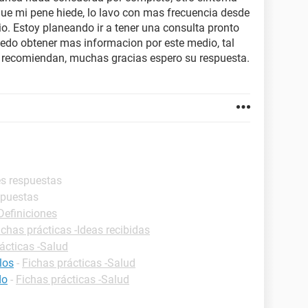
ue mi pene hiede, lo lavo con mas frecuencia desde
o. Estoy planeando ir a tener una consulta pronto
uedo obtener mas informacion por este medio, tal
e recomiendan, muchas gracias espero su respuesta.
es respuestas
spuestas
Definiciones
ichas prácticas -Ideas recibidas
ácticas -Salud
los
-
Fichas prácticas -Salud
do
-
Fichas prácticas -Salud