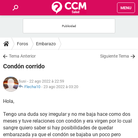
MENU
INICIO
FORUMS
Foros
Embarazo
SALUD
Tema Anterior
Siguiente Tema
Condón corrido
FAMILIA
Susi
- 22 ago 2022 à 22:59
NUTRICIÓN
Flecha10
-
23 ago 2022 à 03:20
Hola,
BIENESTAR
Tengo una duda soy irregular y no me baja hace como dos
SEXUALIDAD
meses y tuve relaciones con condón y era virgen por lo cual
sangre quiero saber si hay posibilidades de quedar
GLOSARIO
embarazada ya que el condón se bajaba un poco pero