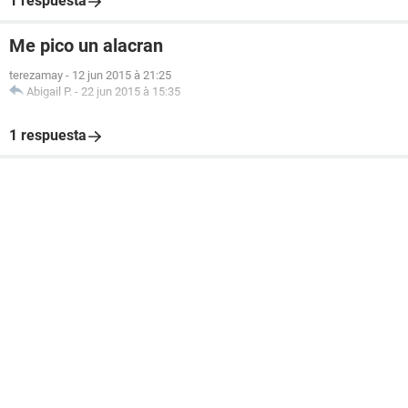
1 respuesta
Me pico un alacran
terezamay
-
12 jun 2015 à 21:25
Abigail P.
-
22 jun 2015 à 15:35
1 respuesta