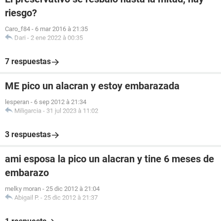
riesgo?
Caro_f84
-
6 mar 2016 à 21:35
Dari
-
2 ene 2022 à 00:35
7 respuestas
ME pico un alacran y estoy embarazada
lesperan
-
6 sep 2012 à 21:34
Miligarcia
-
31 jul 2023 à 11:02
3 respuestas
ami esposa la pico un alacran y tine 6 meses de
embarazo
melky moran
-
25 dic 2012 à 21:04
Abigail P.
-
25 dic 2012 à 21:37