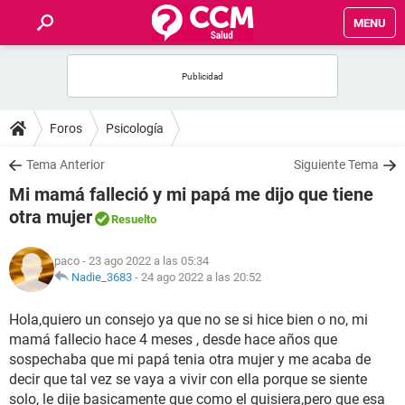
MENU
INICIO
FOROS
Foros
Psicología
SALUD
Tema Anterior
Siguiente Tema
Mi mamá falleció y mi papá me dijo que tiene
FAMILIA
otra mujer
Resuelto
NUTRICIÓN
paco
- 23 ago 2022 a las 05:34
Nadie_3683
-
24 ago 2022 a las 20:52
BIENESTAR
Hola,quiero un consejo ya que no se si hice bien o no, mi
mamá fallecio hace 4 meses , desde hace años que
SEXUALIDAD
sospechaba que mi papá tenia otra mujer y me acaba de
decir que tal vez se vaya a vivir con ella porque se siente
GLOSARIO
solo, le dije basicamente que como el quisiera,pero que esa