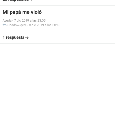
Mi papá me violó
Ayuda
-
7 dic 2019 a las 23:05
Shadow-qedj
-
8 dic 2019 a las 00:18
1 respuesta