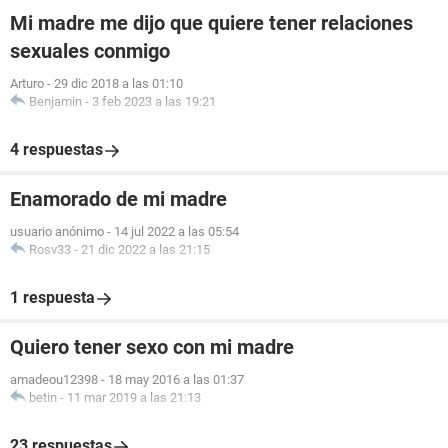
Mi madre me dijo que quiere tener relaciones
sexuales conmigo
Arturo
-
29 dic 2018 a las 01:10
Benjamin
-
3 feb 2023 a las 19:21
4 respuestas
Enamorado de mi madre
usuario anónimo
-
14 jul 2022 a las 05:54
Rosv33
-
21 dic 2022 a las 21:15
1 respuesta
Quiero tener sexo con mi madre
amadeou12398
-
18 may 2016 a las 01:37
betin
-
11 mar 2019 a las 21:13
23 respuestas