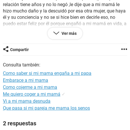
relación tiene años y no lo negó ,le dije que a mi mamá le
hizo mucho daño y la descuidó por esa otra mujer, que haya
él y su conciencia y no se si hice bien en decirle eso, no
puedo estar feliz por él porque engañó a mi mamá en vida, a
mi mamá la disfrute mucho y estube con ella hasta el final,
Ver más
quiero honrar su memoria y recuerdo aunque no sé como, no
se exactamente que pensar o como actuar, consejos por
favor.
Compartir
Consulta también:
Como saber si mi mama engaña a mi papa
Embarace a mi mama
Como cojerme a mi mama
Me quiero coger a mi mamá
✓
Vi a mi mama desnuda
Que pasa si mi pareja me mama los senos
2 respuestas