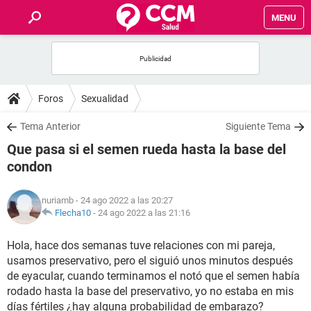
MENU
INICIO
FOROS
Foros
Sexualidad
SALUD
Tema Anterior
Siguiente Tema
Que pasa si el semen rueda hasta la base del
FAMILIA
condon
NUTRICIÓN
nuriamb
- 24 ago 2022 a las 20:27
Flecha10
-
24 ago 2022 a las 21:16
BIENESTAR
Hola, hace dos semanas tuve relaciones con mi pareja,
usamos preservativo, pero el siguió unos minutos después
SEXUALIDAD
de eyacular, cuando terminamos el notó que el semen había
rodado hasta la base del preservativo, yo no estaba en mis
GLOSARIO
días fértiles ¿hay alguna probabilidad de embarazo?