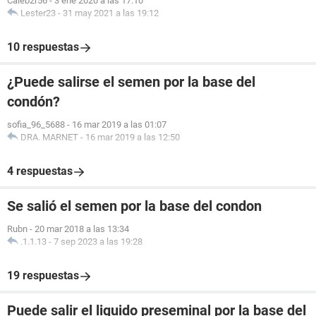
Caleb2r56
-
3 ene 2020 a las 17:10
Lester23
-
31 may 2021 a las 19:12
10 respuestas
¿Puede salirse el semen por la base del
condón?
sofia_96_5688
-
16 mar 2019 a las 01:07
DRA. MARNET
-
16 mar 2019 a las 12:50
4 respuestas
Se salió el semen por la base del condon
Rubn
-
20 mar 2018 a las 13:34
.1.1.13
-
7 sep 2023 a las 19:28
19 respuestas
Puede salir el liquido preseminal por la base del