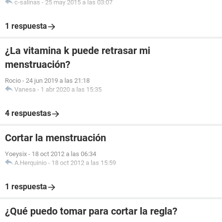
c-salinas
-
25 may 2015 a las 03:07
1 respuesta
¿La vitamina k puede retrasar mi
menstruación?
Rocio
-
24 jun 2019 a las 21:18
Vanesa
-
1 abr 2020 a las 15:35
4 respuestas
Cortar la menstruación
Yoeysix
-
18 oct 2012 a las 06:34
A.Herquinio
-
18 oct 2012 a las 15:59
1 respuesta
¿Qué puedo tomar para cortar la regla?