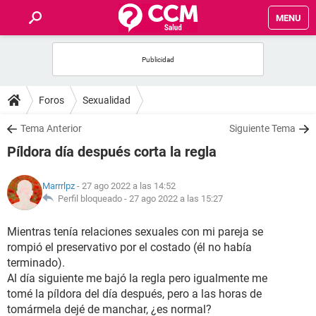
MENU
INICIO
FOROS
Foros
Sexualidad
SALUD
Tema Anterior
Siguiente Tema
Píldora día después corta la regla
FAMILIA
Marrrlpz
- 27 ago 2022 a las 14:52
NUTRICIÓN
Perfil bloqueado -
27 ago 2022 a las 15:27
Mientras tenía relaciones sexuales con mi pareja se
BIENESTAR
rompió el preservativo por el costado (él no había
terminado).
SEXUALIDAD
Al día siguiente me bajó la regla pero igualmente me
tomé la píldora del día después, pero a las horas de
GLOSARIO
tomármela dejé de manchar, ¿es normal?