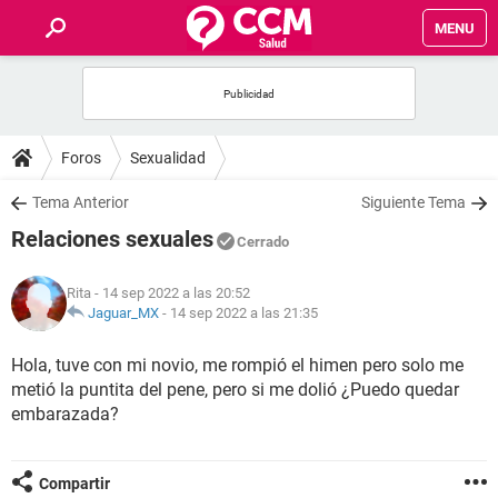
MENU
INICIO
FOROS
Foros
Sexualidad
SALUD
Tema Anterior
Siguiente Tema
Relaciones sexuales
Cerrado
FAMILIA
Rita
- 14 sep 2022 a las 20:52
NUTRICIÓN
Jaguar_MX
-
14 sep 2022 a las 21:35
Hola, tuve con mi novio, me rompió el himen pero solo me
BIENESTAR
metió la puntita del pene, pero si me dolió ¿Puedo quedar
embarazada?
SEXUALIDAD
GLOSARIO
Compartir