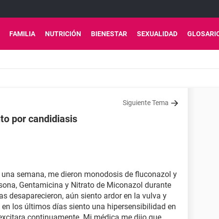
FAMILIA
NUTRICIÓN
BIENESTAR
SEXUALIDAD
GLOSARI
Siguiente Tema
to por candidiasis
e una semana, me dieron monodosis de fluconazol y
sona, Gentamicina y Nitrato de Miconazol durante
mas desaparecieron, aún siento ardor en la vulva y
en los últimos días siento una hipersensibilidad en
 excitara continuamente. Mi médica me dijo que