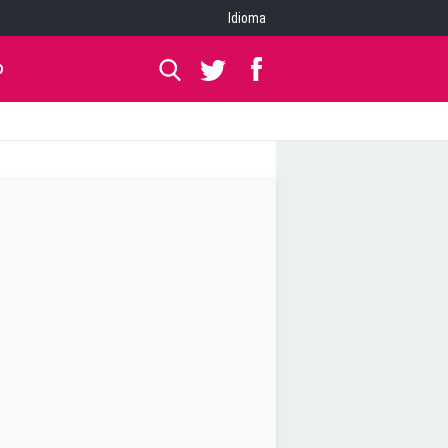
Idioma
O