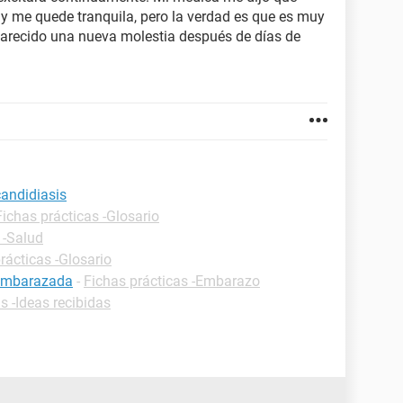
 y me quede tranquila, pero la verdad es que es muy
arecido una nueva molestia después de días de
candidiasis
Fichas prácticas -Glosario
 -Salud
rácticas -Glosario
 embarazada
-
Fichas prácticas -Embarazo
s -Ideas recibidas