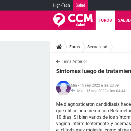
High-Tech
Salud
FOROS
SALUD
Foros
Sexualidad
Tema Anterior
Sintomas luego de tratamien
Mia
- 15 sep 2022 a las 23:09
Mia -
16 sep 2022 a las 04:44
Me diagnosticaron candidiasis hac
que utilice una crema con Betameta
10 días. Si bien varios de los sínto
vagina intermitentemente, y además 
el clítoris muy molesta, como si me