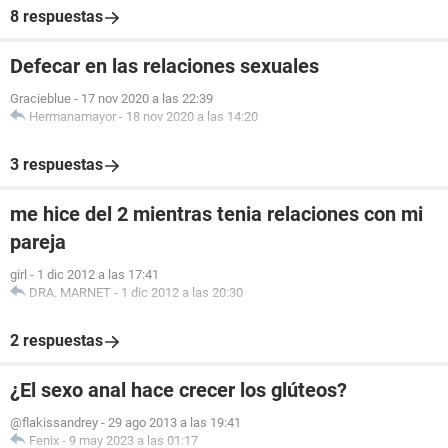
8 respuestas
Defecar en las relaciones sexuales
Gracieblue
-
17 nov 2020 a las 22:39
Hermanamayor
-
18 nov 2020 a las 14:20
3 respuestas
me hice del 2 mientras tenia relaciones con mi
pareja
girl
-
1 dic 2012 a las 17:41
DRA. MARNET
-
1 dic 2012 a las 20:30
2 respuestas
¿El sexo anal hace crecer los glúteos?
@flakissandrey
-
29 ago 2013 a las 19:41
Fenix
-
9 may 2023 a las 01:17