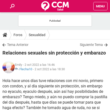
MENU
INICIO
FOROS
Foros
Sexualidad
SALUD
Tema Anterior
Siguiente Tema
Relaciones sexuales sin protección y embarazo
FAMILIA
Emily
- 2 oct 2022 a las 16:46
NUTRICIÓN
Flecha10
-
2 oct 2022 a las 18:30
Hola hace unos días tuve relaciones con mi novio, primero
BIENESTAR
con condon, y al día siguiente sin protección, sin embargo
no eyaculo, eyaculo después, aún así hay posibilidades de
SEXUALIDAD
embarazo? Tengo miedo, y aún no puedo comprar la pastilla
del día después, hasta que días se puede tomar para que
GLOSARIO
haga efecto? También he tomado agua de ruda, no se si