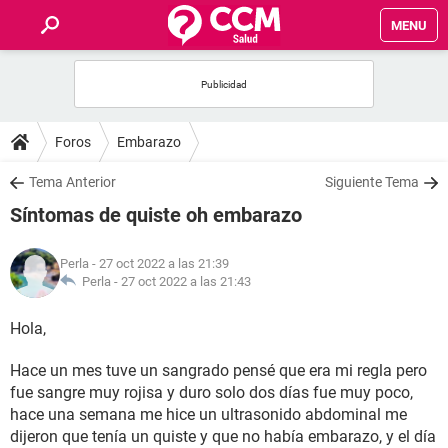
MENU
INICIO
FOROS
Foros
Embarazo
SALUD
Tema Anterior
Siguiente Tema
Síntomas de quiste oh embarazo
FAMILIA
Perla
- 27 oct 2022 a las 21:39
NUTRICIÓN
Perla -
27 oct 2022 a las 21:43
Hola,
BIENESTAR
Hace un mes tuve un sangrado pensé que era mi regla pero
SEXUALIDAD
fue sangre muy rojisa y duro solo dos días fue muy poco,
hace una semana me hice un ultrasonido abdominal me
GLOSARIO
dijeron que tenía un quiste y que no había embarazo, y el día