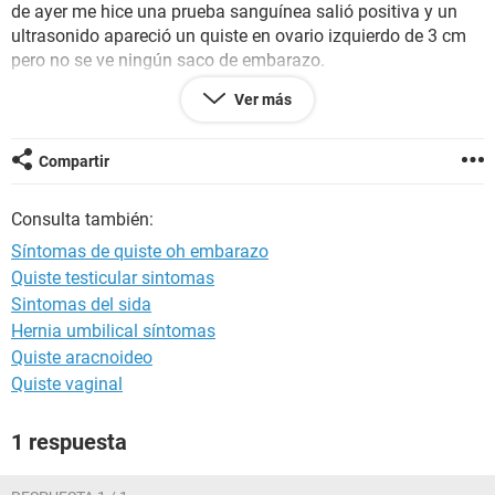
de ayer me hice una prueba sanguínea salió positiva y un
ultrasonido apareció un quiste en ovario izquierdo de 3 cm
pero no se ve ningún saco de embarazo.
Ver más
Pero siento que se me duermen los pies tengo sensación de
inchazon y me punso el bajo vientre y me en ocasiones me
dan dolores fuertes
Compartir
Consulta también:
Síntomas de quiste oh embarazo
Quiste testicular sintomas
Sintomas del sida
Hernia umbilical síntomas
Quiste aracnoideo
Quiste vaginal
1 respuesta