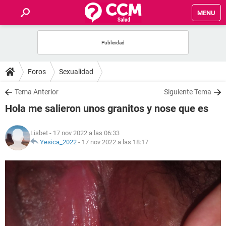
MENU
INICIO
FOROS
Foros
Sexualidad
SALUD
Tema Anterior
Siguiente Tema
Hola me salieron unos granitos y nose que es
FAMILIA
Lisbet
- 17 nov 2022 a las 06:33
NUTRICIÓN
Yesica_2022
-
17 nov 2022 a las 18:17
BIENESTAR
SEXUALIDAD
GLOSARIO