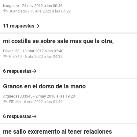
bxaguirre
-
24 nov 2012 a las 00:46
Juandiego
-
15 ene 2022 a las 04:29
11 respuestas
mi costilla se sobre sale mas que la otra,
Diiver123
-
13 mar 2017 a las 02:40
P_6310
-
6 abr 2020 a las 04:32
6 respuestas
Granos en el dorso de la mano
Arguedas333345
-
2 may 2016 a las 19:20
ElDelin
-
6 ene 2022 a las 01:49
6 respuestas
me salio excremento al tener relaciones