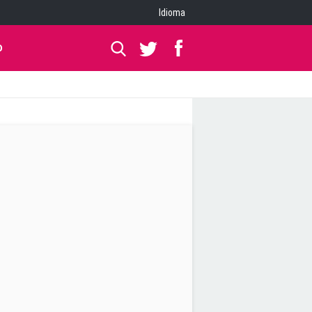
Idioma
O