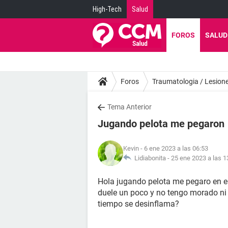
High-Tech
Salud
FOROS
SALUD
Foros
Traumatologia / Lesion
Tema Anterior
Jugando pelota me pegaron
Kevin
- 6 ene 2023 a las 06:53
Lidiabonita -
25 ene 2023 a las 1
Hola jugando pelota me pegaro en el
duele un poco y no tengo morado ni 
tiempo se desinflama?