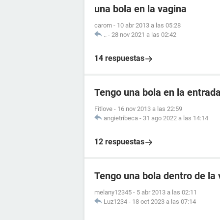
una bola en la vagina
carom
-
10 abr 2013 a las 05:28
..
-
28 nov 2021 a las 02:42
14 respuestas
Tengo una bola en la entrad
Fitlove
-
16 nov 2013 a las 22:59
angietribeca
-
31 ago 2022 a las 14:14
12 respuestas
Tengo una bola dentro de la
melany12345
-
5 abr 2013 a las 02:11
Luz1234
-
18 oct 2023 a las 07:14