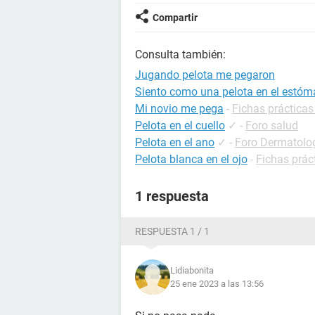
Compartir
Consulta también:
Jugando pelota me pegaron
Siento como una pelota en el estó
Mi novio me pega
-
Fichas prácticas
Pelota en el cuello
✓
-
Foro salud
Pelota en el ano
✓
-
Foro Dermatolo
Pelota blanca en el ojo
-
Fichas prác
1 respuesta
RESPUESTA 1 / 1
Lidiabonita
25 ene 2023 a las 13:56