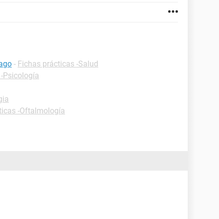
mago
-
Fichas prácticas -Salud
 -Psicología
gia
ticas -Oftalmología