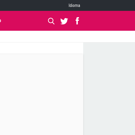
Idioma
O