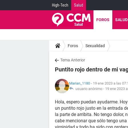
High-Tech
Salud
FOROS
SALUD
Foros
Sexualidad
Tema Anterior
Puntito rojo dentro de mi va
Marian_1180
- 19 ene 2023 a las 07:
usuario anónimo -
19 ene 2023 a
Hola, espero puedan ayudarme. Hoy 
un puntito rojo justo en la entrada 
la parte de arribita. No tengo dolor, n
cabe mencionar que sólo tengo una 
virginidad y todo ha sido con protecc