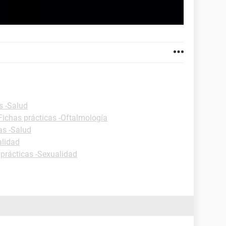
s -Salud
Fichas prácticas -Oftalmología
as -Salud
alidad
 prácticas -Sexualidad