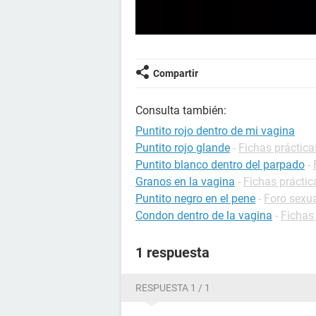
Compartir
Consulta también:
Puntito rojo dentro de mi vagina
Puntito rojo glande
-
Fichas práctica
Puntito blanco dentro del parpado
-
Granos en la vagina
-
Fichas práctic
Puntito negro en el pene
-
Foro sexu
Condon dentro de la vagina
-
Fichas
1 respuesta
RESPUESTA 1 / 1