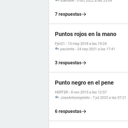
sdenave
-
3 oct 2022 a las 23:09
7 respuestas
Puntos rojos en la mano
Fjsr21
-
13 may 2018 a las 19:24
paciente
-
24 sep 2021 a las 17:41
3 respuestas
Punto negro en el pene
HERTER
-
8 nov 2015 a las 12:57
JoseAntonioprieto
-
7 jul 2023 a las 07:21
6 respuestas