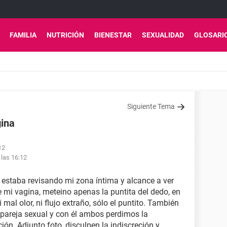
FAMILIA
NUTRICIÓN
BIENESTAR
SEXUALIDAD
GLOSARI
Siguiente Tema
gina
12
 las 16:12
estaba revisando mi zona íntima y alcance a ver
de mi vagina, meteino apenas la puntita del dedo, en
i mal olor, ni flujo extraño, sólo el puntito. También
pareja sexual y con él ambos perdimos la
ión. Adjunto foto, disculpen la indiscreción y