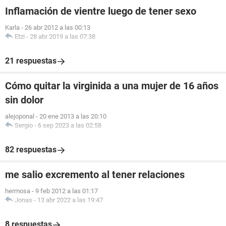
Inflamación de vientre luego de tener sexo
Karla
-
26 abr 2012 a las 00:13
Etzi
-
28 abr 2019 a las 07:38
21 respuestas
Cómo quitar la virginida a una mujer de 16 años
sin dolor
alejoponal
-
20 ene 2013 a las 20:10
Sergio
-
6 sep 2023 a las 02:58
82 respuestas
me salio excremento al tener relaciones
hermosa
-
9 feb 2012 a las 01:17
Jonas
-
13 abr 2022 a las 19:47
8 respuestas