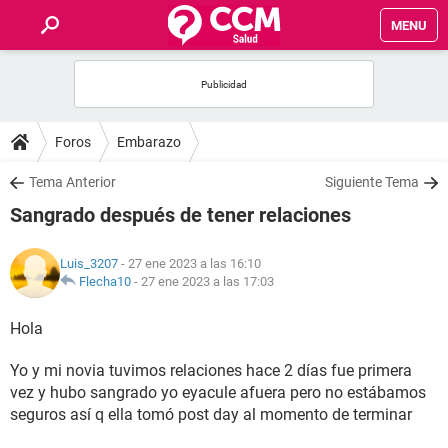
MENU
INICIO
FOROS
Foros
Embarazo
SALUD
Tema Anterior
Siguiente Tema
Sangrado después de tener relaciones
FAMILIA
Luis_3207
- 27 ene 2023 a las 16:10
NUTRICIÓN
Flecha10
-
27 ene 2023 a las 17:03
Hola
BIENESTAR
Yo y mi novia tuvimos relaciones hace 2 días fue primera
SEXUALIDAD
vez y hubo sangrado yo eyacule afuera pero no estábamos
seguros así q ella tomó post day al momento de terminar
GLOSARIO