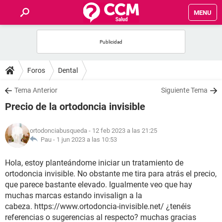
MENU
INICIO
FOROS
Foros
Dental
SALUD
Tema Anterior
Siguiente Tema
Precio de la ortodoncia invisible
FAMILIA
ortodonciabusqueda
- 12 feb 2023 a las 21:25
NUTRICIÓN
Pau -
1 jun 2023 a las 10:53
Hola, estoy planteándome iniciar un tratamiento de
BIENESTAR
ortodoncia invisible. No obstante me tira para atrás el precio,
que parece bastante elevado. Igualmente veo que hay
SEXUALIDAD
muchas marcas estando invisalign a la
cabeza. https://www.ortodoncia-invisible.net/ ¿tenéis
GLOSARIO
referencias o sugerencias al respecto? muchas gracias