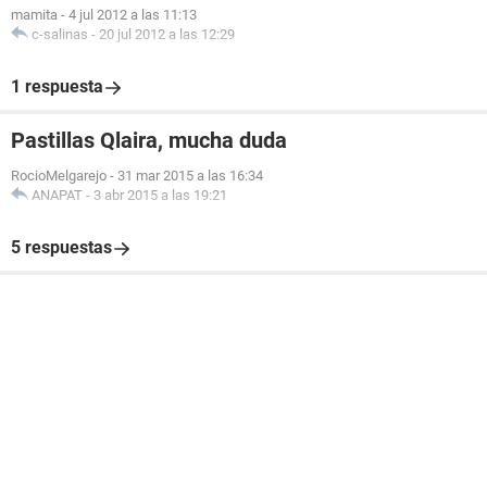
mamita
-
4 jul 2012 a las 11:13
c-salinas
-
20 jul 2012 a las 12:29
1 respuesta
Pastillas Qlaira, mucha duda
RocioMelgarejo
-
31 mar 2015 a las 16:34
ANAPAT
-
3 abr 2015 a las 19:21
5 respuestas