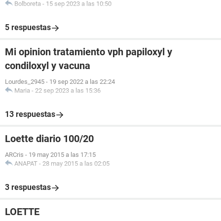
Bolboreta
-
15 sep 2023 a las 10:50
5 respuestas
Mi opinion tratamiento vph papiloxyl y
condiloxyl y vacuna
Lourdes_2945
-
19 sep 2022 a las 22:24
Maria
-
22 sep 2023 a las 15:36
13 respuestas
Loette diario 100/20
ARCris
-
19 may 2015 a las 17:15
ANAPAT
-
28 may 2015 a las 02:05
3 respuestas
LOETTE