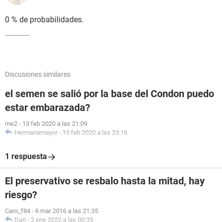
0 % de probabilidades.
Discusiones similares
el semen se salió por la base del Condon puedo
estar embarazada?
me2
-
13 feb 2020 a las 21:09
Hermanamayor
-
13 feb 2020 a las 23:16
1 respuesta
El preservativo se resbalo hasta la mitad, hay
riesgo?
Caro_f84
-
6 mar 2016 a las 21:35
Dari
-
2 ene 2022 a las 00:35