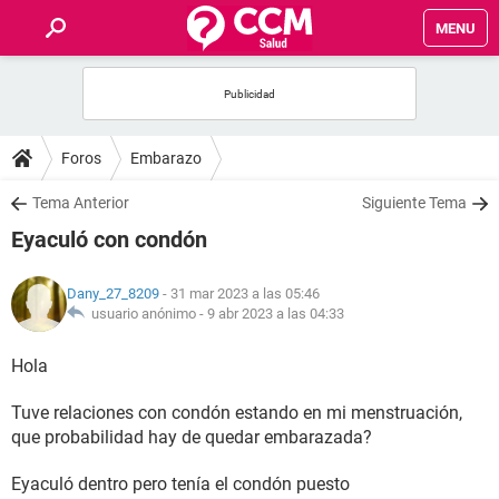
MENU
INICIO
FOROS
Foros
Embarazo
SALUD
Tema Anterior
Siguiente Tema
Eyaculó con condón
FAMILIA
Dany_27_8209
- 31 mar 2023 a las 05:46
NUTRICIÓN
usuario anónimo -
9 abr 2023 a las 04:33
Hola
BIENESTAR
Tuve relaciones con condón estando en mi menstruación,
SEXUALIDAD
que probabilidad hay de quedar embarazada?
GLOSARIO
Eyaculó dentro pero tenía el condón puesto