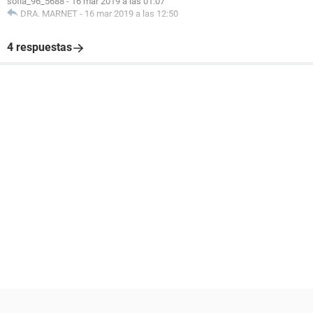
sofia_96_5688
-
16 mar 2019 a las 01:07
DRA. MARNET
-
16 mar 2019 a las 12:50
4 respuestas