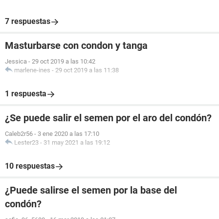
7 respuestas
Masturbarse con condon y tanga
Jessica
-
29 oct 2019 a las 10:42
marlene-ines
-
29 oct 2019 a las 11:38
1 respuesta
¿Se puede salir el semen por el aro del condón?
Caleb2r56
-
3 ene 2020 a las 17:10
Lester23
-
31 may 2021 a las 19:12
10 respuestas
¿Puede salirse el semen por la base del
condón?