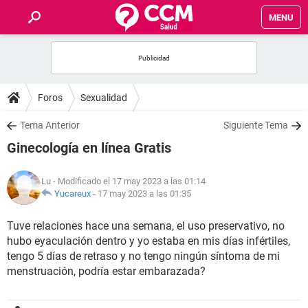
MENU
INICIO
FOROS
Foros
Sexualidad
SALUD
Tema Anterior
Siguiente Tema
Ginecología en línea Gratis
FAMILIA
Lu
- Modificado el 17 may 2023 a las 01:14
NUTRICIÓN
Yucareux
-
17 may 2023 a las 01:35
Tuve relaciones hace una semana, el uso preservativo, no
BIENESTAR
hubo eyaculación dentro y yo estaba en mis días infértiles,
tengo 5 días de retraso y no tengo ningún síntoma de mi
SEXUALIDAD
menstruación, podría estar embarazada?
GLOSARIO