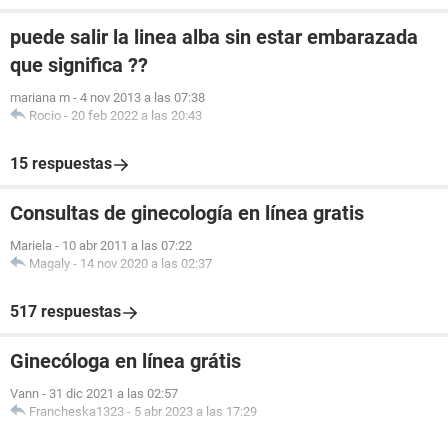
puede salir la linea alba sin estar embarazada
que significa ??
mariana m
-
4 nov 2013 a las 07:38
Rocio
-
20 feb 2022 a las 20:43
15 respuestas
Consultas de ginecología en línea gratis
Mariela
-
10 abr 2011 a las 07:22
Magaly
-
14 nov 2020 a las 02:37
517 respuestas
Ginecóloga en línea grátis
Vann
-
31 dic 2021 a las 02:57
Francheska1323
-
5 abr 2023 a las 17:29