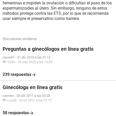
femeninas e impiden la ovulación o dificultan el paso de los
espermatozoides al útero. Sin embargo, ninguno de estos
métodos protege contra las ETS, por lo que se recomienda
usar siempre el preservativo como barrera.
Discusiones similares
Preguntas a ginecólogos en línea gratis
ronoa91
-
31 dic 2013 a las 01:12
Debo
-
26 sep 2023 a las 13:03
239 respuestas
Ginecóloga en línea gratis
carmen
-
28 abr 2011 a las 03:38
Luu06
-
30 jul 2021 a las 01:13
58 respuestas