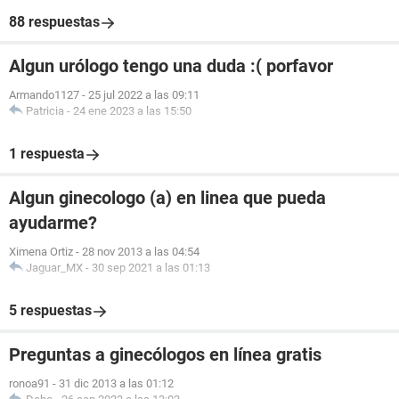
88 respuestas
Algun urólogo tengo una duda :( porfavor
Armando1127
-
25 jul 2022 a las 09:11
Patricia
-
24 ene 2023 a las 15:50
1 respuesta
Algun ginecologo (a) en linea que pueda
ayudarme?
Ximena Ortiz
-
28 nov 2013 a las 04:54
Jaguar_MX
-
30 sep 2021 a las 01:13
5 respuestas
Preguntas a ginecólogos en línea gratis
ronoa91
-
31 dic 2013 a las 01:12