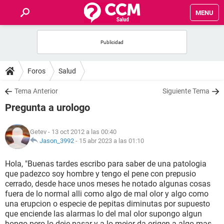
MENU
INICIO
FOROS
Foros
Salud
SALUD
Tema Anterior
Siguiente Tema
Pregunta a urologo
FAMILIA
Getev
- 13 oct 2012 a las 00:40
NUTRICIÓN
Jason_3992
-
15 abr 2023 a las 01:10
Hola, "Buenas tardes escribo para saber de una patologia
BIENESTAR
que padezco soy hombre y tengo el pene con prepusio
cerrado, desde hace unos meses he notado algunas cosas
SEXUALIDAD
fuera de lo normal alli como algo de mal olor y algo como
una erupcion o especie de pepitas diminutas por supuesto
que enciende las alarmas lo del mal olor supongo algun
GLOSARIO
hongo pero lo deje pasar y a lo mejor da origen a algo mas