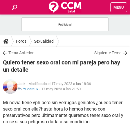
MENU
INICIO
FOROS
Foros
Sexualidad
SALUD
Tema Anterior
Siguiente Tema
Quiero tener sexo oral con mi pareja pero hay
FAMILIA
un detalle
NUTRICIÓN
Jack
- Modificado el 17 may 2023 a las 18:36
Yucareux
-
17 may 2023 a las 21:50
BIENESTAR
Mi novia tiene vph pero sin verrugas geniales ¿puedo tener
sexo oral con ella?hasta hora lo hemos hecho con
SEXUALIDAD
preservativos pero últimamente queremos tener sexo oral y
no se si sea peligroso dada a su condición.
GLOSARIO