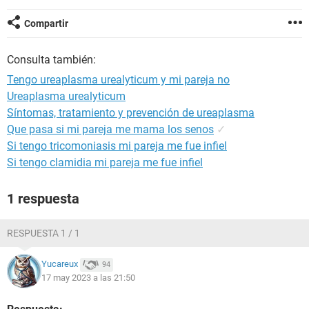
Compartir
Consulta también:
Tengo ureaplasma urealyticum y mi pareja no
Ureaplasma urealyticum
Síntomas, tratamiento y prevención de ureaplasma
Que pasa si mi pareja me mama los senos
✓
Si tengo tricomoniasis mi pareja me fue infiel
Si tengo clamidia mi pareja me fue infiel
1 respuesta
RESPUESTA 1 / 1
Yucareux
94
17 may 2023 a las 21:50