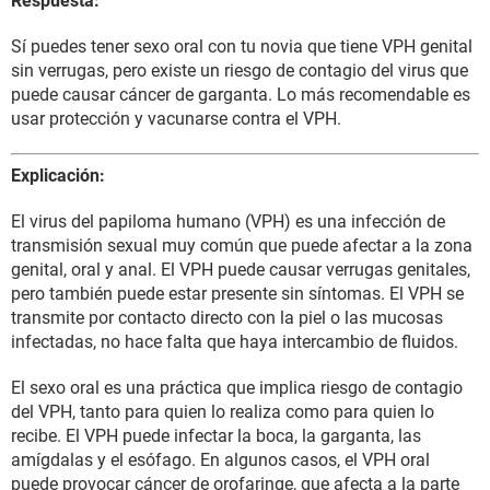
Respuesta:
Sí puedes tener sexo oral con tu novia que tiene VPH genital
sin verrugas, pero existe un riesgo de contagio del virus que
puede causar cáncer de garganta. Lo más recomendable es
usar protección y vacunarse contra el VPH.
Explicación:
El virus del papiloma humano (VPH) es una infección de
transmisión sexual muy común que puede afectar a la zona
genital, oral y anal. El VPH puede causar verrugas genitales,
pero también puede estar presente sin síntomas. El VPH se
transmite por contacto directo con la piel o las mucosas
infectadas, no hace falta que haya intercambio de fluidos.
El sexo oral es una práctica que implica riesgo de contagio
del VPH, tanto para quien lo realiza como para quien lo
recibe. El VPH puede infectar la boca, la garganta, las
amígdalas y el esófago. En algunos casos, el VPH oral
puede provocar cáncer de orofaringe, que afecta a la parte