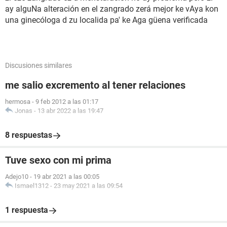
ay alguNa alteración en el zangrado zerá mejor ke vAya kon
una ginecóloga d zu localida pa' ke Aga güena verificada
Discusiones similares
me salio excremento al tener relaciones
hermosa
-
9 feb 2012 a las 01:17
Jonas
-
13 abr 2022 a las 19:47
8 respuestas
Tuve sexo con mi prima
Adejo10
-
19 abr 2021 a las 00:05
Ismael1312
-
23 may 2021 a las 09:54
1 respuesta