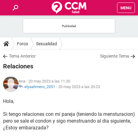
MENU
INICIO
FOROS
Foros
Sexualidad
SALUD
Tema Anterior
Siguiente Tema
Relaciones
FAMILIA
Ana
- 20 may 2023 a las 11:20
NUTRICIÓN
elyaahmero_2051
-
20 may 2023 a las 20:23
Hola,
BIENESTAR
Si tengo relaciones con mi pareja (teniendo la mensturacion)
SEXUALIDAD
pero se sale el condon y sigo menstruando al dia siguiente,
¿Estoy embarazada?
GLOSARIO