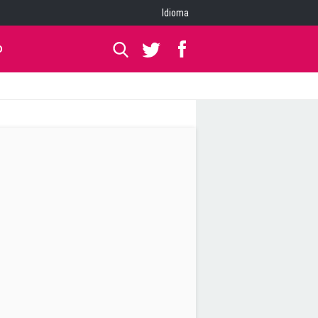
Idioma
O