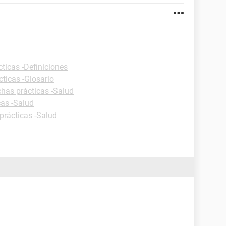
cticas -Definiciones
cticas -Glosario
chas prácticas -Salud
cas -Salud
prácticas -Salud