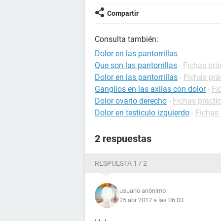
Compartir
Consulta también:
Dolor en las pantorrillas
Que son las pantorrillas
-
Fichas prá
Dolor en las pantorrillas
-
Fichas prá
Ganglios en las axilas con dolor
-
Fi
Dolor ovario derecho
-
Fichas prácti
Dolor en testiculo izquierdo
-
Fichas 
2 respuestas
RESPUESTA 1 / 2
usuario anónimo
25 abr 2012 a las 06:03