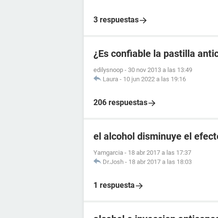
3 respuestas
¿Es confiable la pastilla an
edilysnoop
-
30 nov 2013 a las 13:49
Laura
-
10 jun 2022 a las 19:16
206 respuestas
el alcohol disminuye el efect
Yamgarcia
-
18 abr 2017 a las 17:37
Dr.Josh
-
18 abr 2017 a las 18:03
1 respuesta