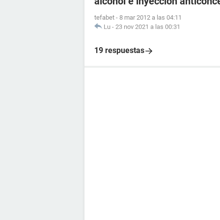
alcohol e inyeccion anticonc
tefabet
-
8 mar 2012 a las 04:11
Lu
-
23 nov 2021 a las 00:31
19 respuestas