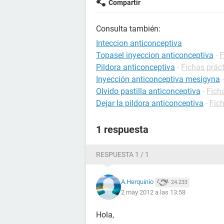
Compartir
Consulta también:
Inteccion anticonceptiva
Topasel inyeccion anticonceptiva
-
F
Pildora anticonceptiva
-
Fichas prác
Inyección anticonceptiva mesigyna
Olvido pastilla anticonceptiva
-
Fich
Dejar la pildora anticonceptiva
-
Fic
1 respuesta
RESPUESTA 1 / 1
A.Herquinio
24.233
2 may 2012 a las 13:58
Hola,