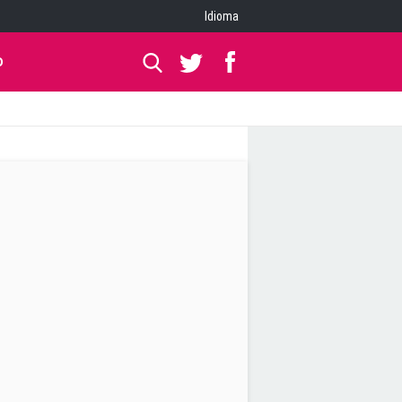
Idioma
O