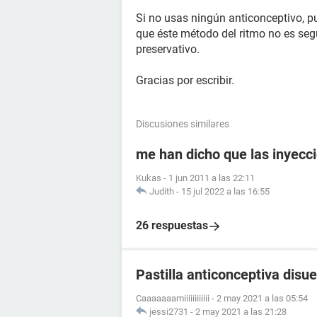
Si no usas ningún anticonceptivo, p
que éste método del ritmo no es seg
preservativo.
Gracias por escribir.
Discusiones similares
me han dicho que las inyecc
Kukas
-
1 jun 2011 a las 22:11
Judith
-
15 jul 2022 a las 16:55
26 respuestas
Pastilla anticonceptiva disue
Caaaaaaamiiiiiiiiiiii
-
2 may 2021 a las 05:54
jessi2731
-
2 may 2021 a las 21:28