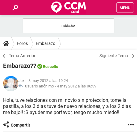
MENU
INICIO
FOROS
Foros
Embarazo
SALUD
Tema Anterior
Siguiente Tema
Embarazo??
Resuelto
FAMILIA
Juxi
- 3 may 2012 a las 19:24
NUTRICIÓN
usuario anónimo -
4 may 2012 a las 06:59
Hola, tuve relaciones con mi novio sin proteccion, tome la
BIENESTAR
pastilla, a los 3 dias tuve de nuevo relaciones, y a los 2 dias
me bajo!! :S ayudenme porfavor, tengo mucho miedo!!
SEXUALIDAD
Compartir
GLOSARIO