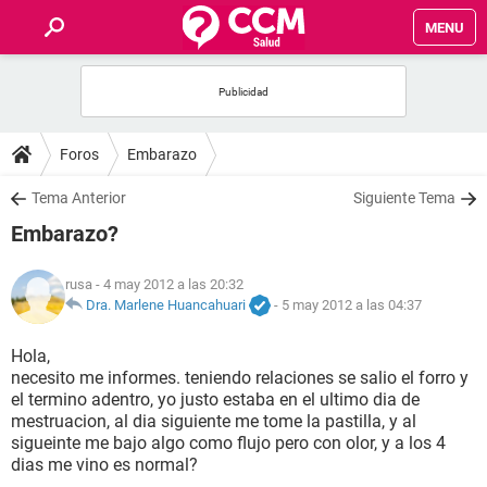
MENU
INICIO
FOROS
Foros
Embarazo
SALUD
Tema Anterior
Siguiente Tema
Embarazo?
FAMILIA
rusa
- 4 may 2012 a las 20:32
NUTRICIÓN
Dra. Marlene Huancahuari
-
5 may 2012 a las 04:37
Hola,
BIENESTAR
necesito me informes. teniendo relaciones se salio el forro y
el termino adentro, yo justo estaba en el ultimo dia de
SEXUALIDAD
mestruacion, al dia siguiente me tome la pastilla, y al
sigueinte me bajo algo como flujo pero con olor, y a los 4
dias me vino es normal?
GLOSARIO