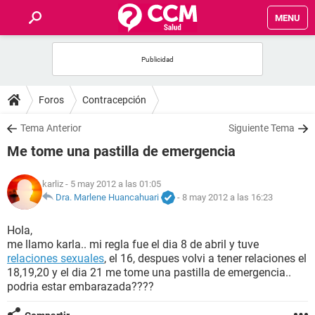
MENU
INICIO
FOROS
Foros
Contracepción
SALUD
Tema Anterior
Siguiente Tema
Me tome una pastilla de emergencia
FAMILIA
karliz
- 5 may 2012 a las 01:05
NUTRICIÓN
Dra. Marlene Huancahuari
-
8 may 2012 a las 16:23
Hola,
BIENESTAR
me llamo karla.. mi regla fue el dia 8 de abril y tuve
relaciones sexuales
, el 16, despues volvi a tener relaciones el
SEXUALIDAD
18,19,20 y el dia 21 me tome una pastilla de emergencia..
podria estar embarazada????
GLOSARIO