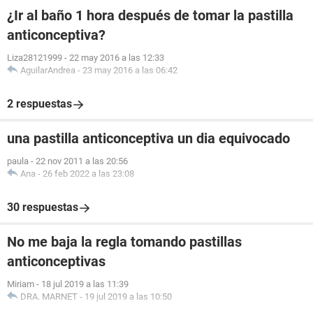
¿Ir al baño 1 hora después de tomar la pastilla
anticonceptiva?
Liza28121999
-
22 may 2016 a las 12:33
AguilarAndrea
-
23 may 2016 a las 06:42
2 respuestas
una pastilla anticonceptiva un dia equivocado
paula
-
22 nov 2011 a las 20:56
Ana
-
26 feb 2022 a las 23:08
30 respuestas
No me baja la regla tomando pastillas
anticonceptivas
Miriam
-
18 jul 2019 a las 11:39
DRA. MARNET
-
19 jul 2019 a las 10:50