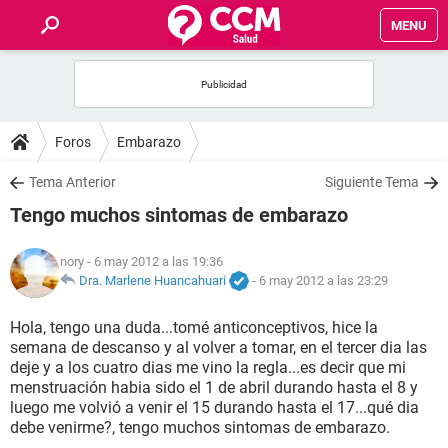
MENU
INICIO
FOROS
Foros
Embarazo
SALUD
Tema Anterior
Siguiente Tema
Tengo muchos sintomas de embarazo
FAMILIA
nory
- 6 may 2012 a las 19:36
NUTRICIÓN
Dra. Marlene Huancahuari
-
6 may 2012 a las 23:29
Hola, tengo una duda...tomé anticonceptivos, hice la
BIENESTAR
semana de descanso y al volver a tomar, en el tercer dia las
deje y a los cuatro dias me vino la regla...es decir que mi
SEXUALIDAD
menstruación habia sido el 1 de abril durando hasta el 8 y
luego me volvió a venir el 15 durando hasta el 17...qué dia
debe venirme?, tengo muchos sintomas de embarazo.
GLOSARIO