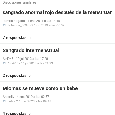
Discusiones similares
sangrado anormal rojo después de la menstruar
Ramos Zegarra
-
4 ene 2011 a las 14:45
Johanna_0094
-
27 jun 2019 a las 06:09
7 respuestas
Sangrado intermenstrual
Aini945
-
12 jul 2013 a las 17:28
Aini945
-
14 jul 2013 a las 21:23
2 respuestas
Miomas se mueve como un bebe
Aracelly
-
4 ene 2019 a las 02:57
Lety
-
27 may 2023 a las 09:18
4 respuestas