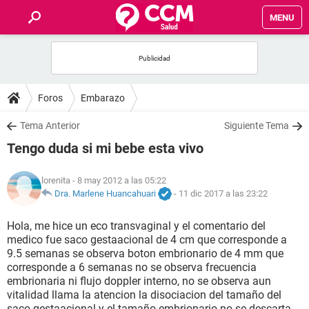
MENU
INICIO
FOROS
Foros
Embarazo
SALUD
Tema Anterior
Siguiente Tema
Tengo duda si mi bebe esta vivo
FAMILIA
lorenita
- 8 may 2012 a las 05:22
NUTRICIÓN
Dra. Marlene Huancahuari
-
11 dic 2017 a las 23:22
Hola, me hice un eco transvaginal y el comentario del
BIENESTAR
medico fue saco gestaacional de 4 cm que corresponde a
9.5 semanas se observa boton embrionario de 4 mm que
SEXUALIDAD
corresponde a 6 semanas no se observa frecuencia
embrionaria ni flujo doppler interno, no se observa aun
vitalidad llama la atencion la disociacion del tamaño del
GLOSARIO
saco gestaacional y el tamaño embrionario no se descarta