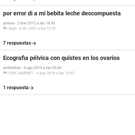
por error di a mi bebita leche descompuesta
javiera
-
2 ene 2012 a las 18:43
Rubi
-
5 dic 2021 a las 17:31
7 respuestas
Ecografia pélvica con quistes en los ovarios
andreeliza
-
4 ago 2019 a las 03:46
DRA. MARNET
-
4 ago 2019 a las 12:07
1 respuesta