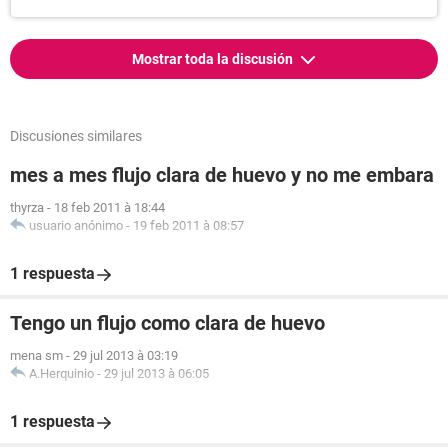
Mostrar toda la discusión
Discusiones similares
mes a mes flujo clara de huevo y no me embara
thyrza
-
18 feb 2011 à 18:44
usuario anónimo
-
19 feb 2011 à 08:57
1 respuesta
Tengo un flujo como clara de huevo
mena sm
-
29 jul 2013 à 03:19
A.Herquinio
-
29 jul 2013 à 06:05
1 respuesta