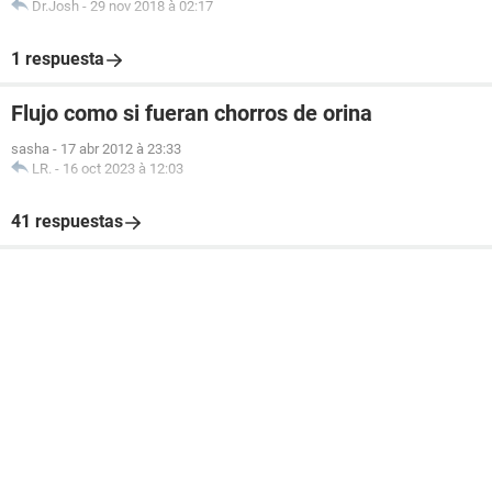
Dr.Josh
-
29 nov 2018 à 02:17
1 respuesta
Flujo como si fueran chorros de orina
sasha
-
17 abr 2012 à 23:33
LR.
-
16 oct 2023 à 12:03
41 respuestas