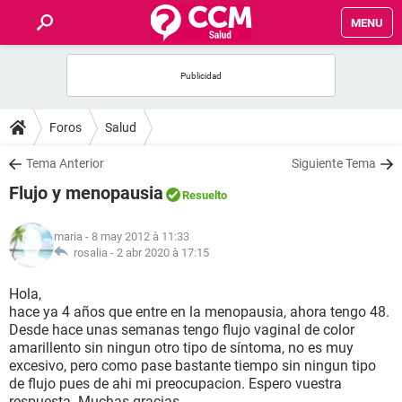
MENU
INICIO
FORUMS
Foros
Salud
SALUD
Tema Anterior
Siguiente Tema
Flujo y menopausia
Resuelto
FAMILIA
maria
- 8 may 2012 à 11:33
NUTRICIÓN
rosalia -
2 abr 2020 à 17:15
Hola,
BIENESTAR
hace ya 4 años que entre en la menopausia, ahora tengo 48.
Desde hace unas semanas tengo flujo vaginal de color
SEXUALIDAD
amarillento sin ningun otro tipo de síntoma, no es muy
excesivo, pero como pase bastante tiempo sin ningun tipo
de flujo pues de ahi mi preocupacion. Espero vuestra
GLOSARIO
respuesta. Muchas gracias