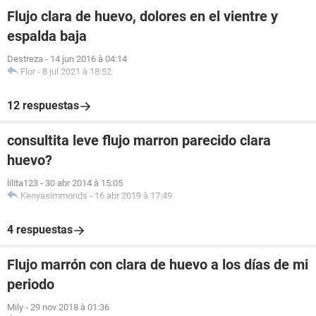
Flujo clara de huevo, dolores en el vientre y
espalda baja
Destreza
-
14 jun 2016 à 04:14
Flor
-
8 jul 2021 à 18:52
12 respuestas
consultita leve flujo marron parecido clara
huevo?
lilita123
-
30 abr 2014 à 15:05
Kenyasimmonds
-
16 abr 2019 à 17:49
4 respuestas
Flujo marrón con clara de huevo a los días de mi
periodo
Mily
-
29 nov 2018 à 01:36