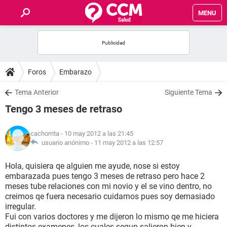
MENU
INICIO
FOROS
Foros
Embarazo
SALUD
Tema Anterior
Siguiente Tema
Tengo 3 meses de retraso
FAMILIA
cachorrita
- 10 may 2012 a las 21:45
NUTRICIÓN
usuario anónimo -
11 may 2012 a las 12:57
Hola, quisiera qe alguien me ayude, nose si estoy
BIENESTAR
embarazada pues tengo 3 meses de retraso pero hace 2
meses tube relaciones con mi novio y el se vino dentro, no
SEXUALIDAD
creimos qe fuera necesario cuidarnos pues soy demasiado
irregular.
Fui con varios doctores y me dijeron lo mismo qe me hiciera
GLOSARIO
distintos examenes, los cuales segun salieron bien y