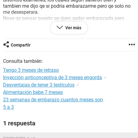
tambien me dijo qe si podria embarazarme pero qe solo no
me desesperara.
Nose qe pensar puesto qe qiero qedar embarazada pero
necesito qe un medico de verdad, me diga qe hacer.
Ver más
Por favor nose si me entiendan.
Ayudenme
Compartir
Consulta también:
Tengo 3 meses de retraso
Inyección anticonceptiva de 3 meses engorda
✓
Desventajas de tener 3 testículos
✓
Alimentación bebe 7 meses
23 semanas de embarazo cuantos meses son
5 a 3
1 respuesta