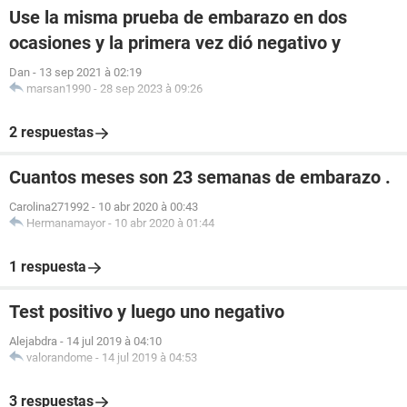
Use la misma prueba de embarazo en dos
ocasiones y la primera vez dió negativo y
Dan
-
13 sep 2021 à 02:19
marsan1990
-
28 sep 2023 à 09:26
2 respuestas
Cuantos meses son 23 semanas de embarazo .
Carolina271992
-
10 abr 2020 à 00:43
Hermanamayor
-
10 abr 2020 à 01:44
1 respuesta
Test positivo y luego uno negativo
Alejabdra
-
14 jul 2019 à 04:10
valorandome
-
14 jul 2019 à 04:53
3 respuestas