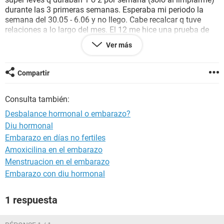
durante las 3 primeras semanas. Esperaba mi periodo la
semana del 30.05 - 6.06 y no llego. Cabe recalcar q tuve
relaciones a lo largo del mes. El 12 me hice una prueba de
embarazo y salio negativa pero sigo sin mi periodo. Siento
Ver más
como dolores premestruales super fuertes por primera vez
en mi vida q incluso no me dejan dormir pero no llega mi
periodo. Que hago tengo cita con mi ginecologa pero en
Compartir
junio. Ayuda
Consulta también:
Desbalance hormonal o embarazo?
Diu hormonal
Embarazo en días no fertiles
Amoxicilina en el embarazo
Menstruacion en el embarazo
Embarazo con diu hormonal
1 respuesta