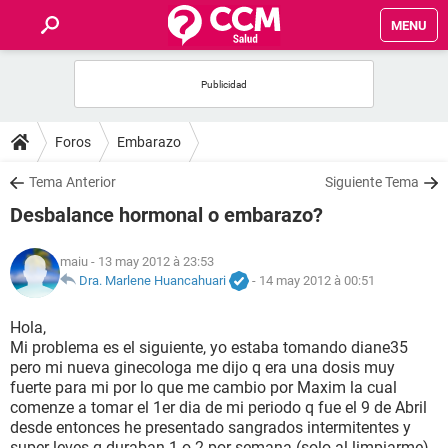
MENU
INICIO
FORUMS
Foros
Embarazo
SALUD
Tema Anterior
Siguiente Tema
Desbalance hormonal o embarazo?
FAMILIA
maiu
- 13 may 2012 à 23:53
NUTRICIÓN
Dra. Marlene Huancahuari
-
14 may 2012 à 00:51
Hola,
BIENESTAR
Mi problema es el siguiente, yo estaba tomando diane35
pero mi nueva ginecologa me dijo q era una dosis muy
SEXUALIDAD
fuerte para mi por lo que me cambio por Maxim la cual
comenze a tomar el 1er dia de mi periodo q fue el 9 de Abril
desde entonces he presentado sangrados intermitentes y
GLOSARIO
super leves q duraban 1 o 2 por semana (solo al limpiarme)