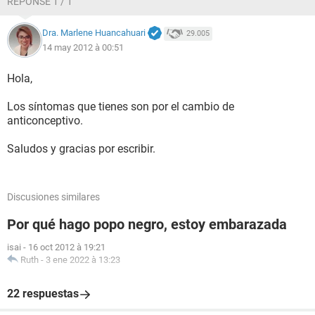
RÉPONSE 1 / 1
Dra. Marlene Huancahuari
29.005
14 may 2012 à 00:51
Hola,
Los síntomas que tienes son por el cambio de
anticonceptivo.
Saludos y gracias por escribir.
Discusiones similares
Por qué hago popo negro, estoy embarazada
isai
-
16 oct 2012 à 19:21
Ruth
-
3 ene 2022 à 13:23
22 respuestas