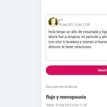
yoli
28 sep 2017 a las 17:38
hola tengo un año de cesariada y li
ahora fue q empezo mi periodo.y aho
con olor a levadura y aveces a huev
dolores al tener relaciones
Mostr
Discusiones similares
flujo y menopausia
maria
-
8 may 2012 a las 11:33