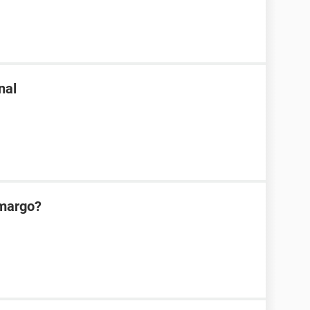
nal
amargo?