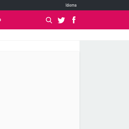
Idioma
O