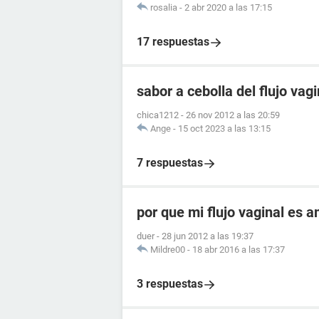
rosalia
-
2 abr 2020 a las 17:15
17 respuestas
sabor a cebolla del flujo vagi
chica1212
-
26 nov 2012 a las 20:59
Ange
-
15 oct 2023 a las 13:15
7 respuestas
por que mi flujo vaginal es 
duer
-
28 jun 2012 a las 19:37
Mildre00
-
18 abr 2016 a las 17:37
3 respuestas