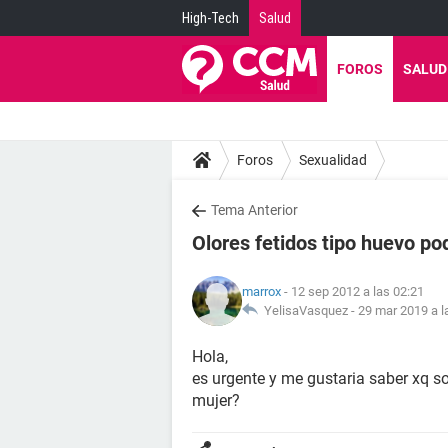
High-Tech
Salud
FOROS
SALUD
Foros
Sexualidad
Tema Anterior
Olores fetidos tipo huevo po
marrox
- 12 sep 2012 a las 02:21
YelisaVasquez -
29 mar 2019 a l
Hola,
es urgente y me gustaria saber xq so
mujer?