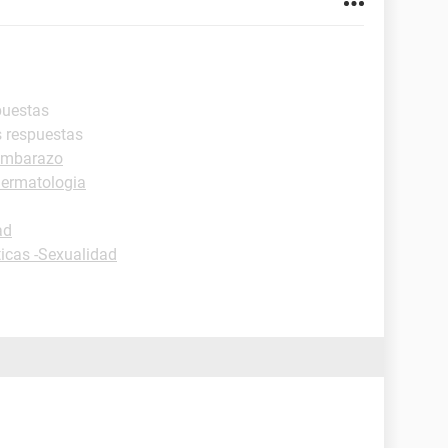
puestas
s respuestas
embarazo
Dermatologia
ad
ticas -Sexualidad