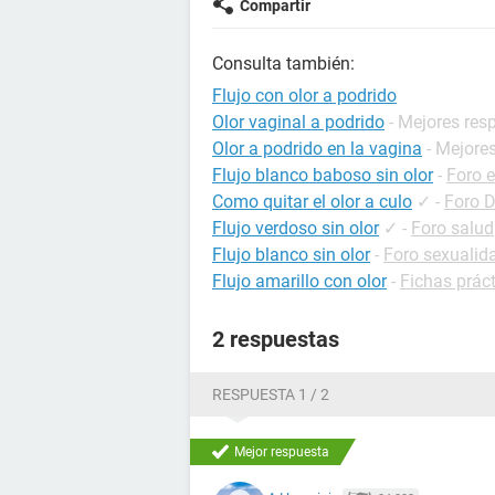
Compartir
Consulta también:
Flujo con olor a podrido
Olor vaginal a podrido
- Mejores res
Olor a podrido en la vagina
- Mejore
Flujo blanco baboso sin olor
-
Foro 
Como quitar el olor a culo
✓
-
Foro 
Flujo verdoso sin olor
✓
-
Foro salud
Flujo blanco sin olor
-
Foro sexualid
Flujo amarillo con olor
-
Fichas prác
2 respuestas
RESPUESTA 1 / 2
Mejor respuesta