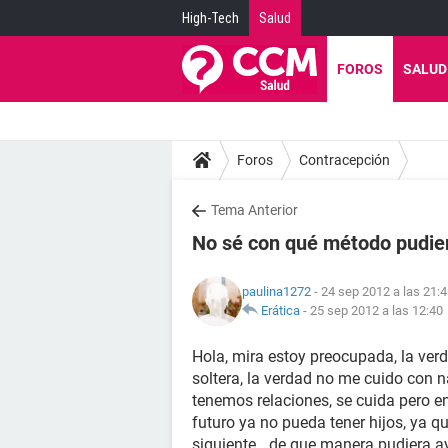
High-Tech
Salud
FOROS
SALUD
Foros
Contracepción
Tema Anterior
No sé con qué método pudie
paulina1272
- 24 sep 2012 a las 21:
Erática
-
25 sep 2012 a las 12:40
Hola, mira estoy preocupada, la ver
soltera, la verdad no me cuido con n
tenemos relaciones, se cuida pero e
futuro ya no pueda tener hijos, ya q
siguiente,,, de que manera pudiera a