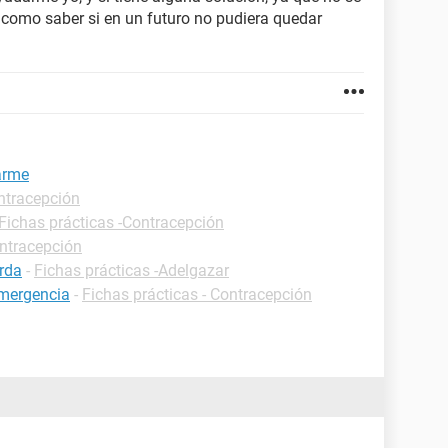
como saber si en un futuro no pudiera quedar
arme
ntracepción
Fichas prácticas -Contracepción
ontracepción
rda
-
Fichas prácticas -Adelgazar
emergencia
-
Fichas prácticas - Contracepción