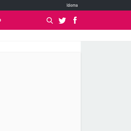
Idioma
O