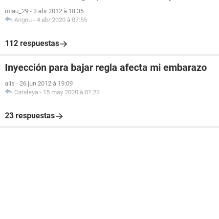
miau_29
-
3 abr 2012 à 18:35
Angnu
-
4 abr 2020 à 07:55
112 respuestas
Inyección para bajar regla afecta mi embarazo
alis
-
26 jun 2012 à 19:09
Caraleya
-
15 may 2020 à 01:23
23 respuestas