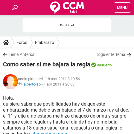
MENU
INICIO
FORUMS
Foros
Embarazo
SALUD
Tema Anterior
Siguiente Tema
Como saber si me bajara la regla
Resuelto
FAMILIA
nadia pimentel
- 18 mar 2011 à 19:56
NUTRICIÓN
alberto-sp
-
1 abr 2011 à 20:03
Hola,
BIENESTAR
quisiera saber que posibilidades hay de que este
embarazada me debio aver bajado el 7 de marzo fuy al doc.
SEXUALIDAD
el 11 y dijo q no estaba me hizo chequeo de orina y sangre
siempre esido regular y hasta el dia de hoy no me baja
estamos a 18 quiero saber una respuesta o una logica lo
GLOSARIO
deseo tanto
estar embarazada