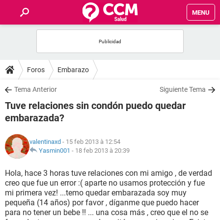
MENU
INICIO
FORUMS
Foros
Embarazo
SALUD
Tema Anterior
Siguiente Tema
Tuve relaciones sin condón puedo quedar
FAMILIA
embarazada?
NUTRICIÓN
valentinaxd
- 15 feb 2013 à 12:54
Yasmin001
-
18 feb 2013 à 20:39
BIENESTAR
Hola, hace 3 horas tuve relaciones con mi amigo , de verdad
creo que fue un error :( aparte no usamos protección y fue
SEXUALIDAD
mi primera vez! ...temo quedar embarazada soy muy
pequeña (14 años) por favor , díganme que puedo hacer
para no tener un bebe !! ... una cosa más , creo que el no se
GLOSARIO