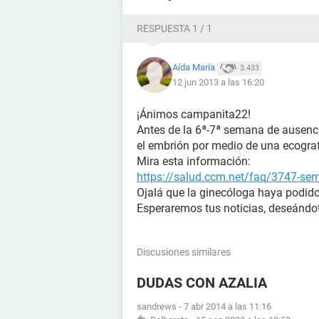
RESPUESTA 1 / 1
Aída María
3.433
12 jun 2013 a las 16:20
¡Ánimos campanita22!
Antes de la 6ª-7ª semana de ausencia
el embrión por medio de una ecograf
Mira esta información:
https://salud.ccm.net/faq/3747-se
Ojalá que la ginecóloga haya podido
Esperaremos tus noticias, deseándot
Discusiones similares
DUDAS CON AZALIA
sandrews
-
7 abr 2014 a las 11:16