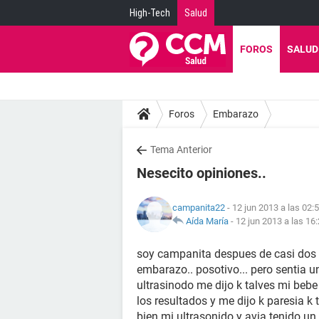
High-Tech
Salud
FOROS
SALUD
Foros
Embarazo
Tema Anterior
Nesecito opiniones..
campanita22
- 12 jun 2013 a las 02:
Aída María
-
12 jun 2013 a las 16
soy campanita despues de casi dos a
embarazo.. posotivo... pero sentia u
ultrasinodo me dijo k talves mi bebe
los resultados y me dijo k paresia k
bien mi ultrasonido y avia tenido un 