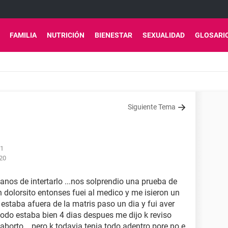
FAMILIA
NUTRICIÓN
BIENESTAR
SEXUALIDAD
GLOSARI
Siguiente Tema
51
:20
nos de intertarlo ...nos solprendio una prueba de
n dolorsito entonses fuei al medico y me isieron un
 estaba afuera de la matris paso un dia y fui aver
 todo estaba bien 4 dias despues me dijo k reviso
aborto .. pero k todavia tenia todo adentro pore no e