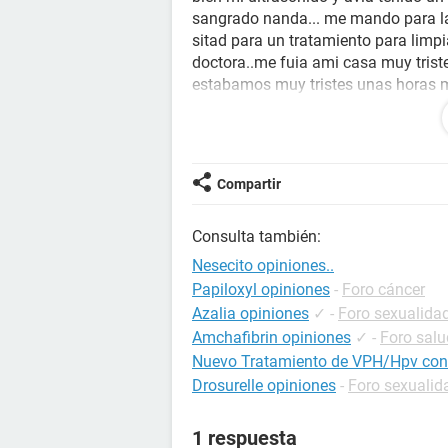
sangrado nanda... me mando para la 
sitad para un tratamiento para limpi
doctora..me fuia ami casa muy triste
estabamos muy tristes unas horas ma
el bebe estaba muy chokito para mir
dieron una esperansa mas de k mi beb
k mi bebe esta bien...manana cumpl
k boy aser madre... algian a pasado p
Compartir
Responder
Consulta también:
Nesecito opiniones..
Papiloxyl opiniones
-
Foro cáncer
Azalia opiniones
✓
-
Foro sexualida
Amchafibrin opiniones
✓
-
Foro salu
Nuevo Tratamiento de VPH/Hpv con 
Drosurelle opiniones
-
Foro sexualid
1 respuesta