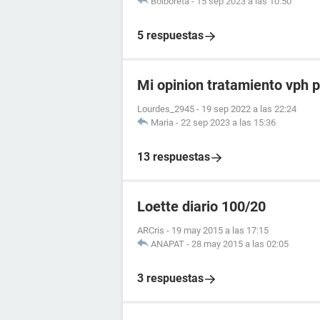
Bolboreta
-
15 sep 2023 a las 10:50
5 respuestas
Mi opinion tratamiento vph p
Lourdes_2945
-
19 sep 2022 a las 22:24
Maria
-
22 sep 2023 a las 15:36
13 respuestas
Loette diario 100/20
ARCris
-
19 may 2015 a las 17:15
ANAPAT
-
28 may 2015 a las 02:05
3 respuestas