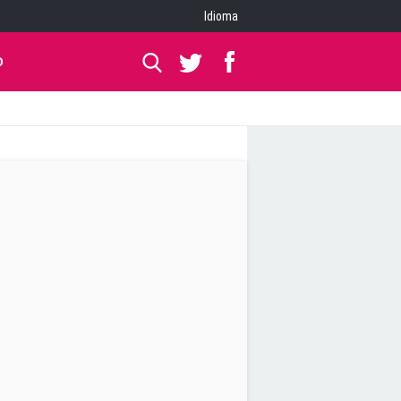
Idioma
O