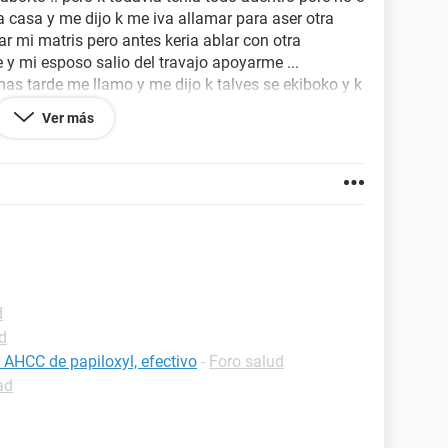
casa y me dijo k me iva allamar para aser otra
ar mi matris pero antes keria ablar con otra
 y mi esposo salio del travajo apoyarme ...
s tarde me llamo y me dijo k talves se ekiboko y k
arse y k me iva cambiar con otra doctora y me
Ver más
e este bien ...hoy es la citad y espero k me digan
o 6 semanas...k piensan ustedes es mi primera vez
or esto....
d
d
AHCC de papiloxyl, efectivo
-
Foro salud
ad