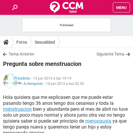
MENU
INICIO
FOROS
Foros
Sexualidad
SALUD
Tema Anterior
Siguiente Tema
Pregunta sobre menstruacion
FAMILIA
badiola
- 13 jun 2013 a las 19:14
NUTRICIÓN
A.Herquinio
-
14 jun 2013 a las 02:55
Hola quisiera que me explicasen que me puede estar
BIENESTAR
pasando tengo 36 anos tengo dos cesareas y toda la
menstruacion
bien y abundante pero el mes de abril no tuve
SEXUALIDAD
solo un poco mayo normal y ahora junio otra vez no tengo
quisiera saber si puede ser principio de
menopausia
ya que
tengo pareja nueva y queremos tener un hijo y estoy
GLOSARIO
preocupada gracias