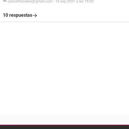
persefhonelee@gmail.com
-
16 sep 2021 a las 16:02
10 respuestas