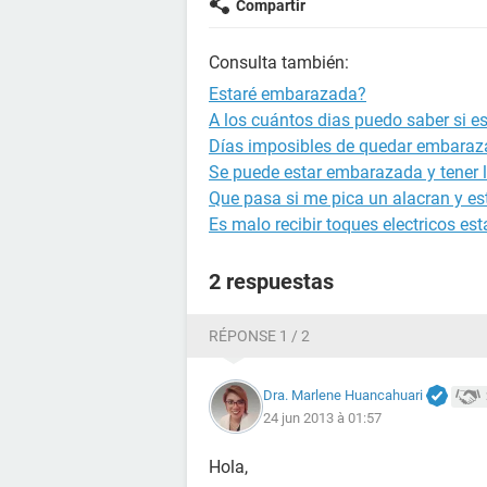
Compartir
Consulta también:
Estaré embarazada?
A los cuántos dias puedo saber si 
Días imposibles de quedar embara
Se puede estar embarazada y tener l
Que pasa si me pica un alacran y 
Es malo recibir toques electricos 
2 respuestas
RÉPONSE 1 / 2
Dra. Marlene Huancahuari
24 jun 2013 à 01:57
Hola,