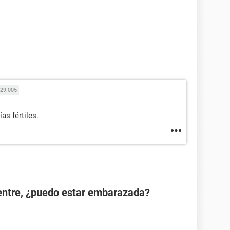
29.005
as fértiles.
ientre, ¿puedo estar embarazada?