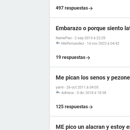
497 respuestas
Embarazo o porque siento lat
NaniePao
-
2 sep 2013 à 22:29
Melfernandez
-
14 nov 2023 à 04:42
19 respuestas
Me pican los senos y pezon
yami
-
26 oct 2011 à 04:05
Adriana
-
5 dic 2018 à 18:38
125 respuestas
ME pico un alacran y estoy