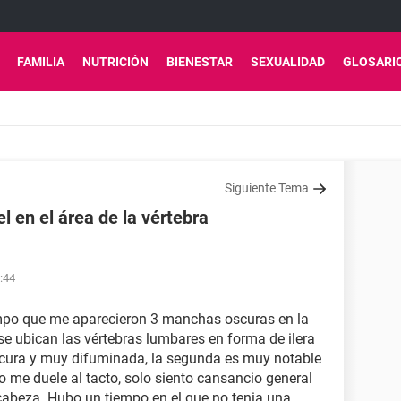
FAMILIA
NUTRICIÓN
BIENESTAR
SEXUALIDAD
GLOSARI
Siguiente Tema
l en el área de la vértebra
:44
mpo que me aparecieron 3 manchas oscuras en la
 se ubican las vértebras lumbares en forma de ilera
 oscura y muy difuminada, la segunda es muy notable
 no me duele al tacto, solo siento cansancio general
 cabeza. Hubo un tiempo en el que no tenia una