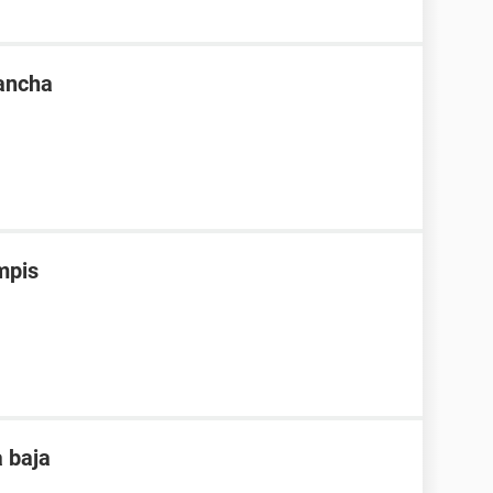
mancha
mpis
a baja