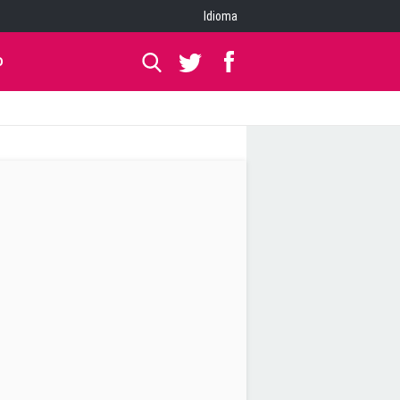
Idioma
O