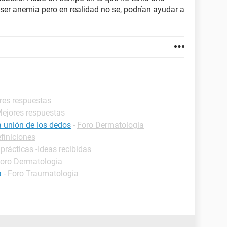
ser anemia pero en realidad no se, podrían ayudar a
res respuestas
Mejores respuestas
 unión de los dedos
-
Foro Dermatologia
finiciones
prácticas -Ideas recibidas
oro Dermatologia
a
-
Foro Traumatologia