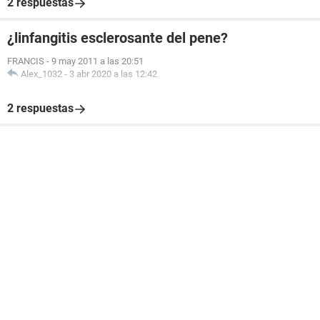
2 respuestas
¿linfangitis esclerosante del pene?
FRANCIS
-
9 may 2011 a las 20:51
Alex_1032
-
3 abr 2020 a las 12:42
2 respuestas