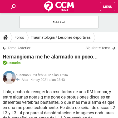
MENU
INICIO
FOROS
Foros
Traumatologia / Lesiones deportivas
SALUD
Tema Anterior
Siguiente Tema
Hemangioma me he alarmado un poco...
FAMILIA
Resuelto
NUTRICIÓN
susana58
- 23 feb 2012 a las 16:34
Aida -
4 may 2021 a las 23:43
BIENESTAR
Hola, acabo de recoger los resultados de una RM lumbar, y
entre algunas notas q me pone de protusiones discales en
SEXUALIDAD
diferentes vertebras bastantes,lo que mas me alarma es que
en una me pone textualmente: Perdida de señal de discos L2
L3 y L3 L4 por parcial deshidratacion e imagenes nodulares
GLOSARIO