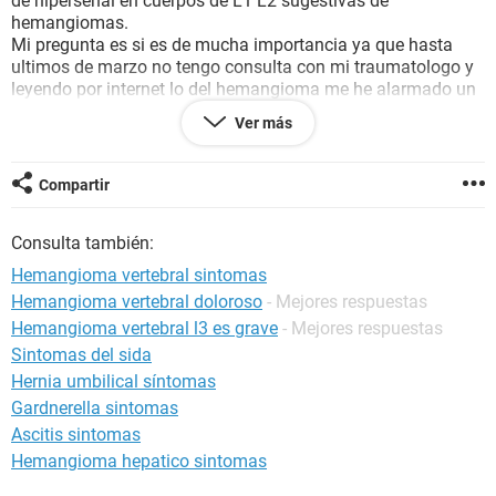
de hiperseñal en cuerpos de L1 L2 sugestivas de
hemangiomas.
Mi pregunta es si es de mucha importancia ya que hasta
ultimos de marzo no tengo consulta con mi traumatologo y
leyendo por internet lo del hemangioma me he alarmado un
poco, y no se si ir privadamente antes de esa fecha por si
Ver más
fuese algo de gravedad.
Agradeciendole de antemano me pueda aclarar un poco el
tema,le saludo atentamente.
Compartir
Pd: la resonancia me la pidio pq tengo un dolor al caminar
desde la pantorrilla hasta el muslo y tambien una
Consulta también:
electromiografia q esta dio normal.
Saludos
Hemangioma vertebral sintomas
Hemangioma vertebral doloroso
- Mejores respuestas
Hemangioma vertebral l3 es grave
- Mejores respuestas
Sintomas del sida
Hernia umbilical síntomas
Gardnerella sintomas
Ascitis sintomas
Hemangioma hepatico sintomas