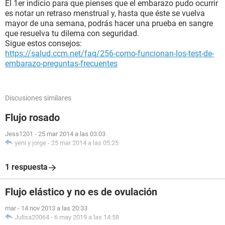
El 1er indicio para que pienses que el embarazo pudo ocurrir
es notar un retraso menstrual y, hasta que éste se vuelva
mayor de una semana, podrás hacer una prueba en sangre
que resuelva tu dilema con seguridad.
Sigue estos consejos:
https://salud.ccm.net/faq/256-como-funcionan-los-test-de-
embarazo-preguntas-frecuentes
Discusiones similares
Flujo rosado
Jess1201
-
25 mar 2014 a las 03:03
yeni y jorge
-
25 mar 2014 a las 05:25
1 respuesta
Flujo elástico y no es de ovulación
mar
-
14 nov 2013 a las 20:33
Julisa20064
-
6 may 2019 a las 14:58