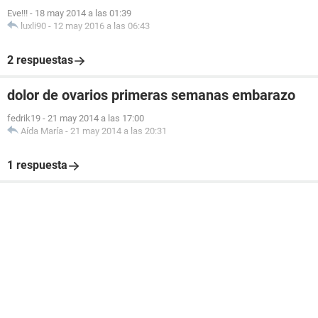
Eve!!!
-
18 may 2014 a las 01:39
luxli90
-
12 may 2016 a las 06:43
2 respuestas
dolor de ovarios primeras semanas embarazo
fedrik19
-
21 may 2014 a las 17:00
Aída María
-
21 may 2014 a las 20:31
1 respuesta