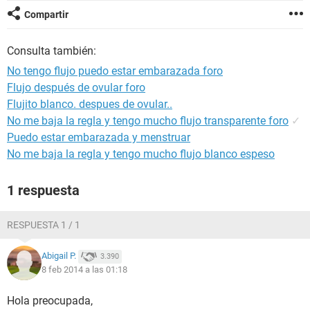
Compartir
Consulta también:
No tengo flujo puedo estar embarazada foro
Flujo después de ovular foro
Flujito blanco. despues de ovular..
No me baja la regla y tengo mucho flujo transparente foro
✓
Puedo estar embarazada y menstruar
No me baja la regla y tengo mucho flujo blanco espeso
1 respuesta
RESPUESTA 1 / 1
Abigail P.
3.390
8 feb 2014 a las 01:18
Hola preocupada,