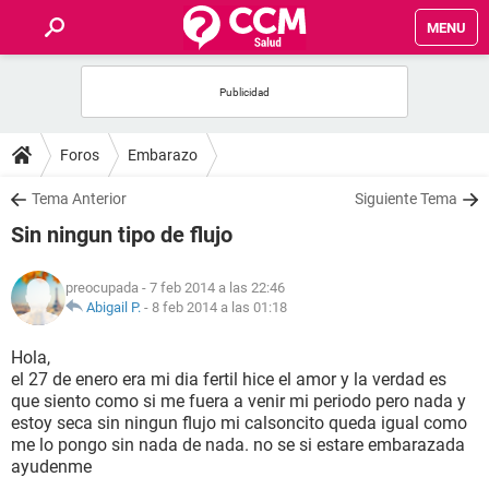
MENU
INICIO
FOROS
Foros
Embarazo
SALUD
Tema Anterior
Siguiente Tema
Sin ningun tipo de flujo
FAMILIA
preocupada
- 7 feb 2014 a las 22:46
NUTRICIÓN
Abigail P.
-
8 feb 2014 a las 01:18
Hola,
BIENESTAR
el 27 de enero era mi dia fertil hice el amor y la verdad es
que siento como si me fuera a venir mi periodo pero nada y
SEXUALIDAD
estoy seca sin ningun flujo mi calsoncito queda igual como
me lo pongo sin nada de nada. no se si estare embarazada
ayudenme
GLOSARIO