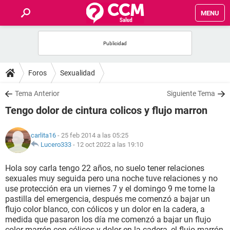
MENU
INICIO
FOROS
Foros
Sexualidad
SALUD
Tema Anterior
Siguiente Tema
Tengo dolor de cintura colicos y flujo marron
FAMILIA
carlita16
- 25 feb 2014 a las 05:25
NUTRICIÓN
Lucero333
-
12 oct 2022 a las 19:10
Hola soy carla tengo 22 años, no suelo tener relaciones
BIENESTAR
sexuales muy seguida pero una noche tuve relaciones y no
use protección era un viernes 7 y el domingo 9 me tome la
SEXUALIDAD
pastilla del emergencia, después me comenzó a bajar un
flujo color blanco, con cólicos y un dolor en la cadera, a
medida que pasaron los día me comenzó a bajar un flujo
GLOSARIO
color marrón con cólicos y dolor en la cadera, el flujo marrón