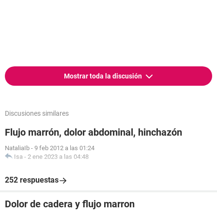
Mostrar toda la discusión
Discusiones similares
Flujo marrón, dolor abdominal, hinchazón
NataliaIb
-
9 feb 2012 a las 01:24
Isa
-
2 ene 2023 a las 04:48
252 respuestas
Dolor de cadera y flujo marron