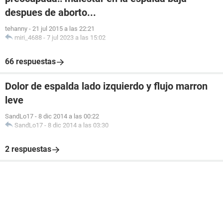
despues de aborto...
tehanny
-
21 jul 2015 a las 22:21
miri_4688
-
7 jul 2023 a las 15:02
66 respuestas
Dolor de espalda lado izquierdo y flujo marron
leve
SandLo17
-
8 dic 2014 a las 00:22
SandLo17
-
8 dic 2014 a las 03:30
2 respuestas