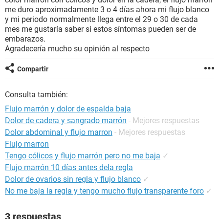
me duro aproximadamente 3 o 4 días ahora mi flujo blanco
y mi periodo normalmente llega entre el 29 o 30 de cada
mes me gustaría saber si estos síntomas pueden ser de
embarazos.
Agradecería mucho su opinión al respecto
Compartir
Consulta también:
Flujo marrón y dolor de espalda baja
Dolor de cadera y sangrado marrón
- Mejores respuestas
Dolor abdominal y flujo marron
- Mejores respuestas
Flujo marron
Tengo cólicos y flujo marrón pero no me baja
✓
Flujo marrón 10 días antes dela regla
Dolor de ovarios sin regla y flujo blanco
✓
No me baja la regla y tengo mucho flujo transparente foro
✓
3 respuestas