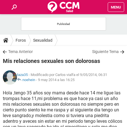
MENU
INICIO
FOROS
Foros
Sexualidad
SALUD
Tema Anterior
Siguiente Tema
Mis relaciones sexuales son dolorosas
FAMILIA
taza35
- Modificado por Carlos-vialfa el 9/05/2014, 06:31
NUTRICIÓN
noehein
-
9 may 2014 a las 16:25
Hola ,tengo 35 años soy mama desde hace 14 me ligue las
BIENESTAR
trompas hace 11,mi problema es que hace ya casi un año
mis relaciones sexuales son dolorosas no siempre pero en
SEXUALIDAD
cierto punto siento ke me raspa y al siguiente dia tengo un
leve sangrado,y molestia como si tuviera una piedrita
adentro y aveces sin estar en mi periodo tengo leves cólicos
GLOSARIO
con un leve sangrado he ido al ginecólogo y solo me dice