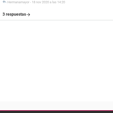
Hermanamayor
-
18 nov 2020 a las 14:20
3 respuestas