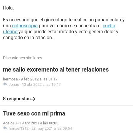
Hola,
Es necesario que el ginecólogo te realice un papanicolau y
una
colposcopia
para ver como se encuentra el
cuello
uterino
,ya que puede estar irritado y esto genera dolor y
sangrado en la relación.
Discusiones similares
me salio excremento al tener relaciones
hermosa
-
9 feb 2012 a las 01:17
Jonas
-
13 abr 2022 a las 19:47
8 respuestas
Tuve sexo con mi prima
Adejo10
-
19 abr 2021 a las 00:05
Ismael1312
-
23 may 2021 a las 09:54