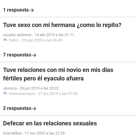
1 respuesta
Tuve sexo con mi hermana ¿como lo repito?
usuario anónimo
-
14 abr 2019 a las 01:11
Safiro
-
25 ago 2020 a las 06:43
7 respuestas
Tuve relaciones con mi novio en mis días
fértiles pero él eyaculo afuera
Jessica
-
26 jun 2019 a las 20:22
Hermanamayor
-
27 jun 2019 a las 07:04
2 respuestas
Defecar en las relaciones sexuales
Gracieblue
-
17 nov 2020 a las 22:39