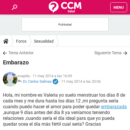
MENU
INICIO
FOROS
Foros
Sexualidad
SALUD
Tema Anterior
Siguiente Tema
Embarazo
FAMILIA
soapita
- 11 may 2014 a las 16:09
NUTRICIÓN
Dr. Carlos Salinas
-
11 may 2014 a las 20:06
Hola, mi nombre es Valeria yo suelo menstruar los días 8 de
BIENESTAR
cada mes y me dura hasta los días 12 ,mi pregunta sería
cuando puedo hacer el amor para poder quedar
embarazada
SEXUALIDAD
,aunque 9 días antes del día 8 ya veníamos teniendo
relaciones ,cuando sería el día ideal para que yo pueda
quedar ocea el día más fértil cual sería? Gracias
GLOSARIO