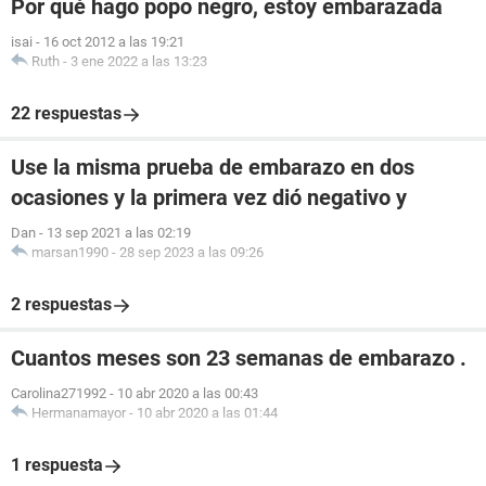
Por qué hago popo negro, estoy embarazada
isai
-
16 oct 2012 a las 19:21
Ruth
-
3 ene 2022 a las 13:23
22 respuestas
Use la misma prueba de embarazo en dos
ocasiones y la primera vez dió negativo y
Dan
-
13 sep 2021 a las 02:19
marsan1990
-
28 sep 2023 a las 09:26
2 respuestas
Cuantos meses son 23 semanas de embarazo .
Carolina271992
-
10 abr 2020 a las 00:43
Hermanamayor
-
10 abr 2020 a las 01:44
1 respuesta