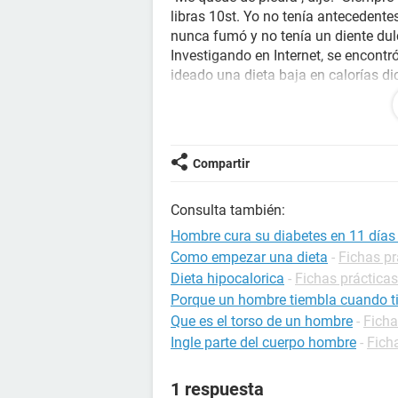
libras 10st. Yo no tenía antecedente
nunca fumó y no tenía un diente dulc
Investigando en Internet, se encontr
ideado una dieta baja en calorías di
trataba de comer 800 calorías al dí
Esta se componía de 600 calorías d
calorías de vegetales verdes, además 
por Roy Taylor, profesor de medicin
Compartir
Se basa en el hecho de que la diabe
obstruyendo el hígado y el páncreas,
Consulta también:
control de azúcar en la sangre.
Los estudios del profesor Taylor mue
Hombre cura su diabetes en 11 días
en modo de hambre y quemar las rese
Como empezar una dieta
-
Fichas pr
alrededor de los órganos parece estar
Dieta hipocalorica
-
Fichas práctica
Esto lleva a que el hígado y el páncr
Porque un hombre tiembla cuando ti
de azúcar en la sangre regresan a l
Que es el torso de un hombre
-
Ficha
Con el consentimiento de su médico 
Ingle parte del cuerpo hombre
-
Fich
en los medios de comunicación, sigui
peso de 12 libras 8o.
1 respuesta
Él dijo: "Sobrevivir en una sopa, dos