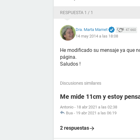
dejó, y las pruebas demostró que ha
"Me pegué a la dieta durante 11 días
RESPUESTA 1 / 1
no saludable para diabéticos", añadi
pasado año y me he mantenido a po
Dra. Marta Marnet
47.660
El profesor Taylor dijo: "A pesar de 
14 may 2014 a las 18:08
constantemente se está empeorando
condición."
He modificado su mensaje ya que no
Me pegué a la dieta durante 11 días 
página.
no saludable para diabéticos
Saludos !
Discusiones similares
Me mide 11cm y estoy pensa
Antonio
-
18 abr 2021 a las 02:38
Bua
-
19 abr 2021 a las 06:19
2 respuestas