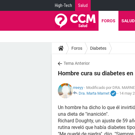
High-Tech
Salud
FOROS
SALUD
Foros
Diabetes
Tema Anterior
Hombre cura su diabetes en 
rreeyy
- Modificado por DRA. MARNET
Dra. Marta Marnet
-
14 may 2
Un hombre ha dicho lo que él invirt
una dieta de "inanición".
Richard Doughty, un ajuste de 59 a
rutina reveló que había diabetes tipo
"Me quedé de piedra", dijo. "Siempre