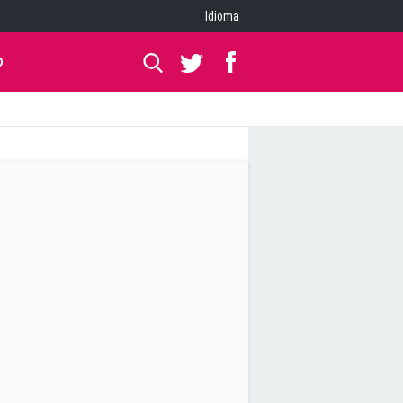
Idioma
O