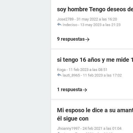
soy hombre Tengo deseos de
Jose2789
-
31 may 2022 a las 16:20
Indeciso
-
13 may 2023 a las 21:23
9 respuestas
si tengo 16 años y me mide 
Koga
-
11 feb 2023 a las 08:51
lauti_8965
-
11 feb 2023 a las 17:02
1 respuesta
Mi esposo le dice a su amant
él sigue con
Jhoanny1997
-
24 feb 2021 a las 01:04