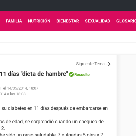
FAMILIA
NUTRICIÓN
BIENESTAR
SEXUALIDAD
GLOSARI
Siguiente Tema
11 días "dieta de hambre"
Resuelto
 el 14/05/2014, 18:07
014 a las 18:08
ió su diabetes en 11 días después de embarcarse en
ños de edad, se sorprendió cuando un chequeo de
 2.
 he sido un peso saludable, 7 pulgadas 5 pies y 7