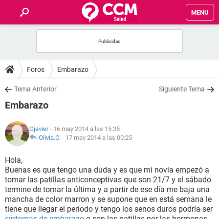
MENU
INICIO
FOROS
Foros
Embarazo
SALUD
Tema Anterior
Siguiente Tema
Embarazo
FAMILIA
Ojavier
- 16 may 2014 a las 15:35
NUTRICIÓN
Olivia.O.
-
17 may 2014 a las 00:25
Hola,
BIENESTAR
Buenas es que tengo una duda y es que mi novia empezó a
tomar las patillas anticonceptivas que son 21/7 y el sábado
SEXUALIDAD
termine de tomar la última y a partir de ese día me baja una
mancha de color marron y se supone que en está semana le
tiene que llegar el período y tengo los senos duros podría ser
GLOSARIO
síntomas de embarazo
o son las patillas por las hormonas