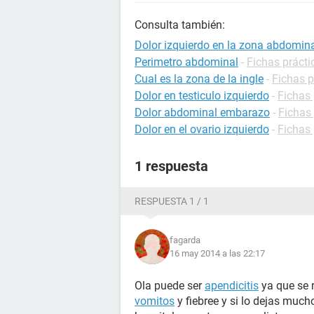
Consulta también:
Dolor izquierdo en la zona abdomin
Perimetro abdominal
-
Fichas prácti
Cual es la zona de la ingle
-
Fichas p
Dolor en testiculo izquierdo
-
Fichas 
Dolor abdominal embarazo
-
Fichas
Dolor en el ovario izquierdo
-
Fichas 
1 respuesta
RESPUESTA 1 / 1
fagarda
16 may 2014 a las 22:17
Ola puede ser
apendicitis
ya que se r
vomitos
y fiebree y si lo dejas muc