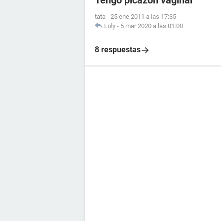
Tengo picazón vaginal
tata
-
25 ene 2011 a las 17:35
Loly
-
5 mar 2020 a las 01:00
8 respuestas