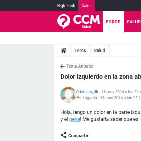
High-Tech
Salud
FOROS
SALUD
Foros
Salud
Tema Anterior
Dolor izquierdo en la zona a
Cristhian_dlr
- 16 may 2014 a las 21:
fagarda -
16 may 2014 a las 22:
Hola, tengo un dolor en la parte izq
y el
pene
! Me gustaria saber que es 
Compartir