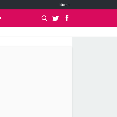
Idioma
O