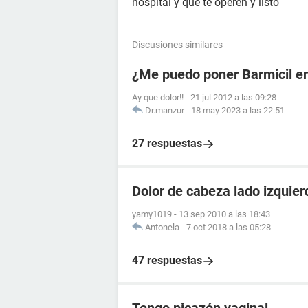
hospital y que te operen y listo
Discusiones similares
¿Me puedo poner Barmicil en
Ay que dolor!!
-
21 jul 2012 a las 09:28
Dr.manzur
-
18 may 2023 a las 22:51
27 respuestas
Dolor de cabeza lado izquier
yamy1019
-
13 sep 2010 a las 18:43
Antonela
-
7 oct 2018 a las 05:28
47 respuestas