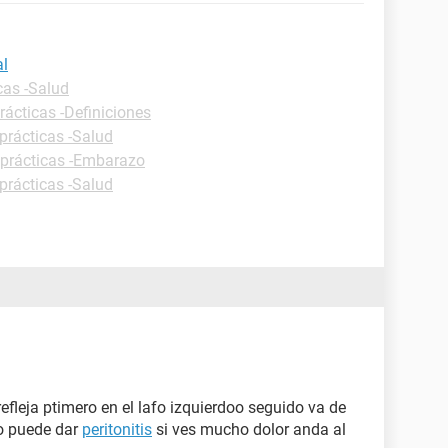
al
cas -Salud
rácticas -Definiciones
prácticas -Salud
 prácticas -Embarazo
prácticas -Salud
efleja ptimero en el lafo izquierdoo seguido va de
ho puede dar
peritonitis
si ves mucho dolor anda al