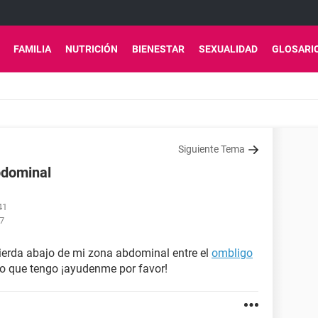
FAMILIA
NUTRICIÓN
BIENESTAR
SEXUALIDAD
GLOSARI
Siguiente Tema
bdominal
41
17
uierda abajo de mi zona abdominal entre el
ombligo
lo que tengo ¡ayudenme por favor!