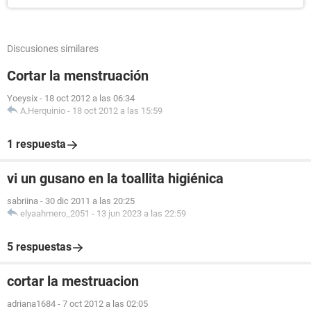
Discusiones similares
Cortar la menstruación
Yoeysix
-
18 oct 2012 a las 06:34
A.Herquinio
-
18 oct 2012 a las 15:59
1 respuesta
vi un gusano en la toallita higiénica
sabriina
-
30 dic 2011 a las 20:25
elyaahmero_2051
-
13 jun 2023 a las 22:59
5 respuestas
cortar la mestruacion
adriana1684
-
7 oct 2012 a las 02:05