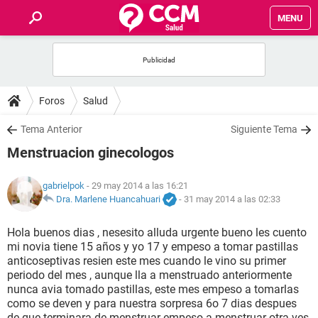
MENU
INICIO
FOROS
Foros
Salud
SALUD
Tema Anterior
Siguiente Tema
Menstruacion ginecologos
FAMILIA
gabrielpok
- 29 may 2014 a las 16:21
NUTRICIÓN
Dra. Marlene Huancahuari
-
31 may 2014 a las 02:33
Hola buenos dias , nesesito alluda urgente bueno les cuento
BIENESTAR
mi novia tiene 15 años y yo 17 y empeso a tomar pastillas
anticoseptivas resien este mes cuando le vino su primer
SEXUALIDAD
periodo del mes , aunque lla a menstruado anteriormente
nunca avia tomado pastillas, este mes empeso a tomarlas
como se deven y para nuestra sorpresa 6o 7 dias despues
GLOSARIO
de que terminara de menstruar empeso a menstruar otra ves