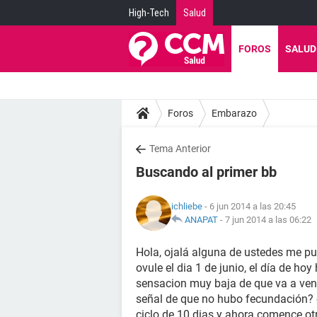
High-Tech
Salud
FOROS
SALUD
Foros
Embarazo
Tema Anterior
Buscando al primer bb
ichliebe
- 6 jun 2014 a las 20:45
ANAPAT
-
7 jun 2014 a las 06:22
Hola, ojalá alguna de ustedes me pu
ovule el dia 1 de junio, el día de ho
sensacion muy baja de que va a veni
señal de que no hubo fecundación? e
ciclo de 10 dias y ahora comence ot