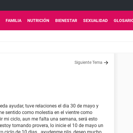
FAMILIA
NUTRICIÓN
BIENESTAR
SEXUALIDAD
GLOSARI
Siguiente Tema
eda ayudar, tuve relaciones el dia 30 de mayo y
y he sentido como molestia en el vientre como
r mi ciclo, aun me falta una semana, será esto
stoy tomando provera, lo inicie el 10 de mayo un
ro ciclo de 10 dias...ayudenme plis, deseo mucho