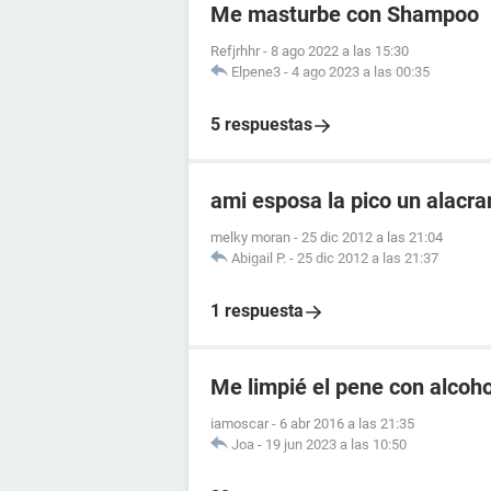
Me masturbe con Shampoo
Refjrhhr
-
8 ago 2022 a las 15:30
Elpene3
-
4 ago 2023 a las 00:35
5 respuestas
ami esposa la pico un alacr
melky moran
-
25 dic 2012 a las 21:04
Abigail P.
-
25 dic 2012 a las 21:37
1 respuesta
Me limpié el pene con alcoho
iamoscar
-
6 abr 2016 a las 21:35
Joa
-
19 jun 2023 a las 10:50