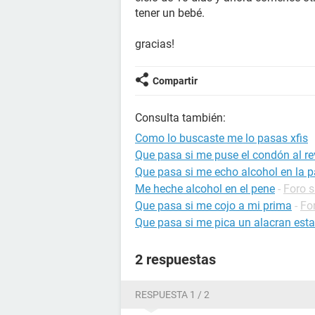
tener un bebé.
gracias!
Compartir
Consulta también:
Como lo buscaste me lo pasas xfis
Que pasa si me puse el condón al rev
Que pasa si me echo alcohol en la 
Me heche alcohol en el pene
-
Foro s
Que pasa si me cojo a mi prima
-
Fo
Que pasa si me pica un alacran es
2 respuestas
RESPUESTA 1 / 2