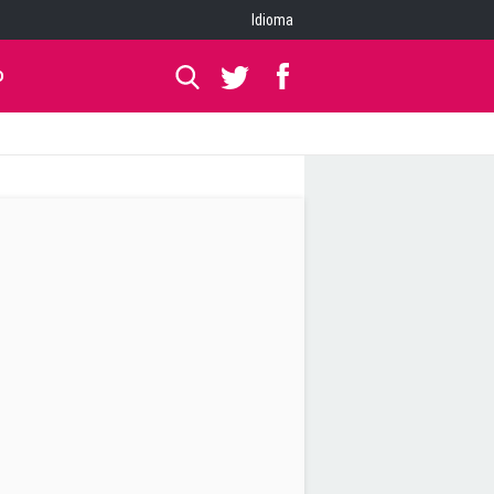
Idioma
O