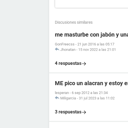
Discusiones similares
me masturbe con jabón y una 
GonFreecss
-
21 jun 2016 a las 05:17
Jhonatan
-
15 nov 2022 a las 21:01
4 respuestas
ME pico un alacran y estoy
lesperan
-
6 sep 2012 a las 21:34
Miligarcia
-
31 jul 2023 a las 11:02
3 respuestas