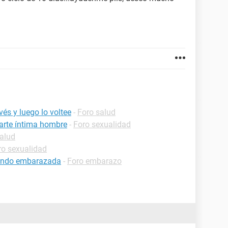
és y luego lo voltee
-
Foro salud
parte íntima hombre
-
Foro sexualidad
alud
ro sexualidad
tando embarazada
-
Foro embarazo