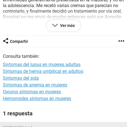
la adolescencia. Me recetó varias cremas que parecían no
controlarlo, y finalmente decidió un tratamiento por vía oral,
Rosatrat no me sirvió de mucho entonces optó por Acneclin
contándome que los efectos del tratamiento me durarían
Ver más
años si lo trataba con la pantalla solar y las cremas
hidratantes recetadas. A pesar de eso, al mes volvió mi
situación. Cuento además con una condición de cansancio
Compartir
permanente que no tenía a los 15 años por ejemplo (tengo
19). Generalmente soy de presión baja que supongo es lo
Consulta también:
que me provoca mareos y náuseas bastante seguido, tengo
muchos dolores en el cuerpo, que también empezaron cerca
Sintomas del lupus en mujeres adultas
de mi cansancio permanente y junto con mi brote más
Síntomas de hernia umbilical en adultos
importante en mi cara. Tal vez sea parte de mi imaginación,
Sintomas del sida
muy seguramente lo es, pero me asusta comentárselo a mi
médico porque temo que sea lo que pienso.
Sintomas de anemia en mujeres
Oxiuros síntomas en mujeres
Hemorroides síntomas en mujeres
1 respuesta