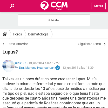
MENU
INICIO
FOROS
Foros
Dermatologia
SALUD
Tema Anterior
Siguiente Tema
Lupus?
FAMILIA
jules197
- 13 jun 2014 a las 17:27
NUTRICIÓN
Dra. Marlene Huancahuari
-
13 jun 2014 a las 18:39
Tal vez es un poco drástico pero creo tener lupus. Mi tía
BIENESTAR
padece la misma enfermedad y nadie en mi familia más que
ella la tiene. desde los 13 años pasé de médico a médico por
SEXUALIDAD
mi tipo de piel, nadie estaba seguro de lo que tenía hasta
que despues de cuatro años finalmente una dermatóloga me
aseguró que padecía de Rosácea contándome que era un
GLOSARIO
enfermedad generalmente presentada en la madurez y no en